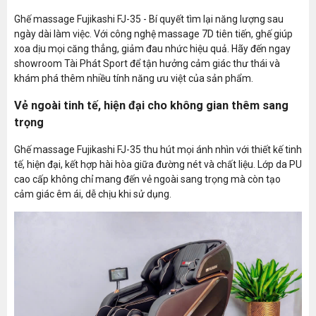
- Phục hồi: Cổ, vai, lưng, ngang lư
Ghế massage Fujikashi FJ-35 - Bí quyết tìm lại năng lượng sau
Bài massage tự động
- Trị liệu: Thư giãn, kéo giãn, phục
ngày dài làm việc. Với công nghệ massage 7D tiên tiến, ghế giúp
xoa dịu mọi căng thẳng, giảm đau nhức hiệu quả. Hãy đến ngay
- Đối tượng: Ông chủ, nội trợ, người
showroom Tài Phát Sport để tận hưởng cảm giác thư thái và
nghiện mua sắm, người thích ở nh
khám phá thêm nhiều tính năng ưu việt của sản phẩm.
Cấp độ túi khí
5 cấp độ
Vẻ ngoài tinh tế, hiện đại cho không gian thêm sang
trọng
Zero Gravity - Trạng thái
Có
không trọng lực
Ghế massage Fujikashi FJ-35 thu hút mọi ánh nhìn với thiết kế tinh
Zero Wall
Có (5cm)
tế, hiện đại, kết hợp hài hòa giữa đường nét và chất liệu. Lớp da PU
cao cấp không chỉ mang đến vẻ ngoài sang trọng mà còn tạo
Mở rộng chân
Có (13cm)
cảm giác êm ái, dễ chịu khi sử dụng.
Massage nhiệt hồng ngoại
Thắt lưng và bàn chân
Cường độ xoa bóp
Có
Con lăn massage lòng bàn
Có
chân
Công nghệ robot mát xa
7D