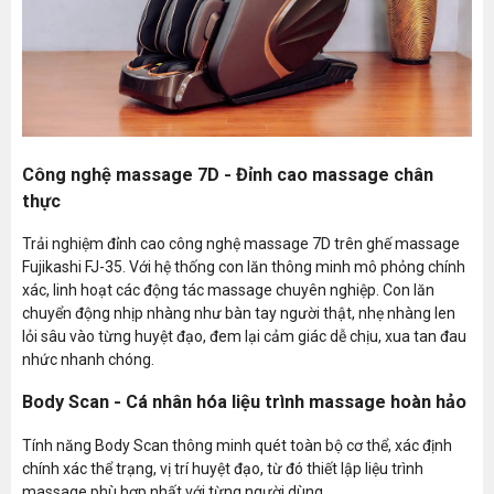
Bluetooth nghe nhạc
Có
Chế độ bảo vệ quá nóng, quá dòng, 
Cài đặt an toàn người dùng
Tự động tắt khi quá tải phần mas
Cài đặt thời gian
Có(5-10-15-20-25-30 phút)
Công nghệ massage 7D - Đỉnh cao massage chân
Kích thước đứng (Dài, rộng,
160*80*119cm
thực
cao)
Kích thước Carton
146*81*120cm
Trải nghiệm đỉnh cao công nghệ massage 7D trên ghế massage
Fujikashi FJ-35. Với hệ thống con lăn thông minh mô phỏng chính
NW/GW
103/118 KG
xác, linh hoạt các động tác massage chuyên nghiệp. Con lăn
Độ nghiêng tựa lưng
153°
chuyển động nhịp nhàng như bàn tay người thật, nhẹ nhàng len
lỏi sâu vào từng huyệt đạo, đem lại cảm giác dễ chịu, xua tan đau
nhức nhanh chóng.
Thương hiệu
Fujikashi
Body Scan - Cá nhân hóa liệu trình massage hoàn hảo
Phần động cơ: 6 Năm; Phần da và
Bảo hành
Bảo Trì trọn đời- Đầy đủ linh kiện t
Tính năng Body Scan thông minh quét toàn bộ cơ thể, xác định
chính xác thể trạng, vị trí huyệt đạo, từ đó thiết lập liệu trình
Xuất xứ
China
massage phù hợp nhất với từng người dùng.