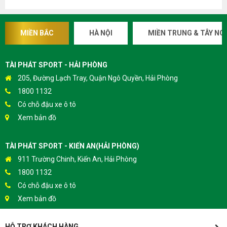
MIỀN BẮC
HÀ NỘI
MIỀN TRUNG & TÂY NG
TÀI PHÁT SPORT - HẢI PHÒNG
205, Đường Lạch Tray, Quận Ngô Quyền, Hải Phòng
1800 1132
Có chỗ đậu xe ô tô
Xem bản đồ
TÀI PHÁT SPORT - KIẾN AN(HẢI PHÒNG)
911 Trường Chinh, Kiến An, Hải Phòng
1800 1132
Có chỗ đậu xe ô tô
Xem bản đồ
HỖ TRỢ KHÁCH HÀNG