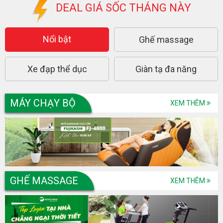
DEAL GIÁ SỐC THÁNG NÀY
Nổi bật
Ghế massage
Xe đạp thể dục
Giàn tạ đa năng
MÁY CHẠY BỘ
XEM THÊM
GHẾ MASSAGE
XEM THÊM