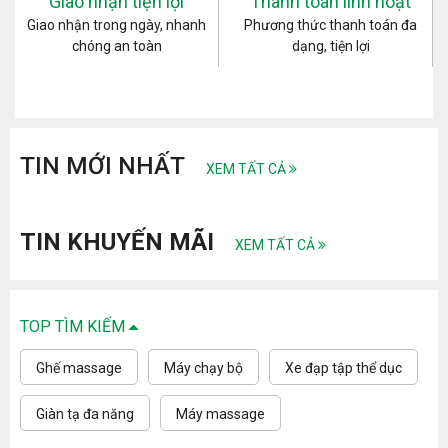
Giao nhận tiện lợi
Thanh toán linh hoạt
Giao nhận trong ngày, nhanh
Phương thức thanh toán đa
chóng an toàn
dạng, tiện lợi
TIN MỚI NHẤT
XEM TẤT CẢ
TIN KHUYẾN MÃI
XEM TẤT CẢ
TOP TÌM KIẾM
Ghế massage
Máy chạy bộ
Xe đạp tập thể dục
Giàn tạ đa năng
Máy massage