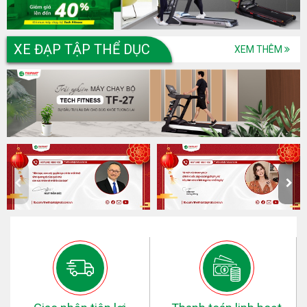
XE ĐẠP TẬP THỂ DỤC
XEM THÊM