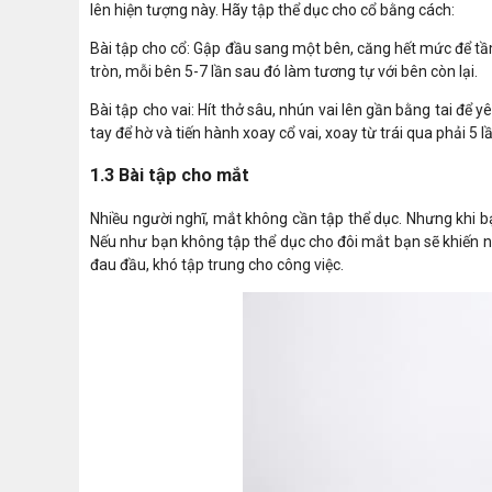
lên hiện tượng này. Hãy tập thể dục cho cổ bằng cách:
Bài tập cho cổ: Gập đầu sang một bên, căng hết mức để tầm 
tròn, mỗi bên 5-7 lần sau đó làm tương tự với bên còn lại.
Bài tập cho vai: Hít thở sâu, nhún vai lên gần bằng tai để y
tay để hờ và tiến hành xoay cổ vai, xoay từ trái qua phải 5 lầ
1.3 Bài tập cho mắt
Nhiều người nghĩ, mắt không cần tập thể dục. Nhưng khi 
Nếu như bạn không tập thể dục cho đôi mắt bạn sẽ khiến nó
đau đầu, khó tập trung cho công việc.