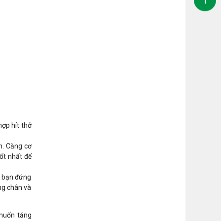
hợp hít thở
n. Căng cơ
ốt nhất để
c bạn đứng
ng chân và
 muốn tăng