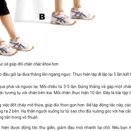
ục sẽ giúp đôi chân chắc khoẻ hơn.
đầu gối lại đưa thẳng lên ngang ngực. Thực hiện lặp đi lặp lại 5 lần kết 
ua phải và ngược lại. Mỗi chiều từ 3-5 lần. Đứng thẳng và gập một châ
tương tự với chân bên kia. Mỗi chân thực hiện 10 lần. Đây là bài tập t
g việc đốt cháy mỡ thừa, giúp đùi thon gọn hơn. Để tập động tác này, cá
g ra 2 bên. Hạ thân người xuống từ từ sao cho đùi vuông góc với hai cẳ
ng tấn trong võ thuật.
ực hiện được động tác thư giãn, giảm đau mỏi nhanh tại chỗ. Nếu bạn