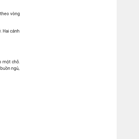
i theo vòng
é. Hai cánh
o một chỗ.
 buồn ngủ,