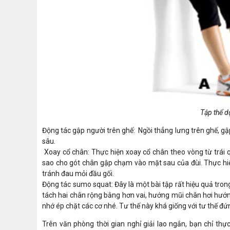
Tập thể d
Động tác gập người trên ghế: Ngồi thẳng lưng trên ghế, gập 
sâu.
Xoay cổ chân: Thực hiện xoay cổ chân theo vòng từ trái q
sao cho gót chân gập chạm vào mặt sau của đùi. Thực hiện 
tránh đau mỏi đầu gối.
Động tác sumo squat: Đây là một bài tập rất hiệu quả tron
tách hai chân rộng bằng hơn vai, hướng mũi chân hơi hướn
nhớ ép chặt các cơ nhé. Tư thế này khá giống với tư thế đứ
Trên văn phòng thời gian nghỉ giải lao ngắn, bạn chỉ th