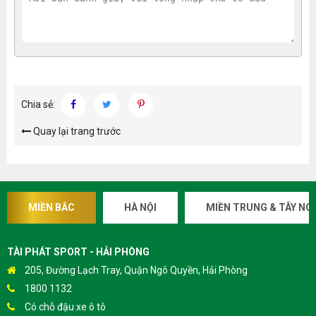
Chia sẻ:
Quay lại trang trước
MIỀN BẮC
HÀ NỘI
MIỀN TRUNG & TÂY NG
TÀI PHÁT SPORT - HẢI PHÒNG
205, Đường Lạch Tray, Quận Ngô Quyền, Hải Phòng
1800 1132
Có chỗ đậu xe ô tô