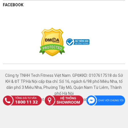
1800 1132
FACEBOOK
Có chỗ đậu xe ô tô
Xem bản đồ
TÀI PHÁT SPORT - NAM ĐỊNH
447 Trường Chinh, Phường Thống Nhất, Thành phố Nam Định,
Nam Định
1800 1132
Có chỗ đậu xe ô tô
Xem bản đồ
Công ty TNHH Tech Fitness Việt Nam. GPĐKKD: 0107617518 do Sở
KH & ĐT TP.Hà Nội cấp Địa chỉ: Số 16, ngách 6/98 phố Miêu Nha, tổ
TÀI PHÁT SPORT - HÒA BÌNH
dân phố 3 Miêu Nha, Phường Tây Mỗ, Quận Nam Từ Liêm, Thành
phố Hà Nội
1129 Đường An Dương Vương, Tổ 2, Phường Thống Nhất,
Copyright © 2021 Thethaotaiphat.com.vn
Thành phố Hòa Bình, Hòa Bình
1800 1132
Có chỗ đậu xe ô tô
Xem bản đồ