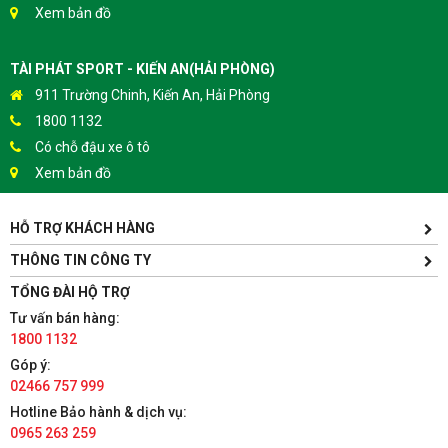
Xem bản đồ
TÀI PHÁT SPORT - KIẾN AN(HẢI PHÒNG)
911 Trường Chinh, Kiến An, Hải Phòng
1800 1132
Có chỗ đậu xe ô tô
Xem bản đồ
HỖ TRỢ KHÁCH HÀNG
TÀI PHÁT SPORT - HƯNG YÊN
Yên Lịch, Xã Dân Tiến, Huyện Khoái Châu, Hưng Yên(Gần
THÔNG TIN CÔNG TY
Trường ĐH Sư Phạm Kỹ Thuật Hưng Yên cách 300m)
TỔNG ĐÀI HỘ TRỢ
1800 1132
Tư vấn bán hàng:
Có chỗ đậu xe ô tô
1800 1132
Xem bản đồ
Góp ý:
02466 757 999
TÀI PHÁT SPORT - HÀ NAM
Hotline Bảo hành & dịch vụ:
0965 263 259
86 Châu Cầu, Phường Minh Khai, Thành phố Phủ Lý, Hà Nam