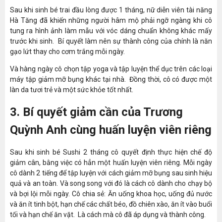
Sau khi sinh bé trai đầu lòng được 1 tháng, nữ diễn viên tài năng
Hà Tăng đã khiến những người hâm mộ phải ngỡ ngàng khi cô
tung ra hình ảnh làm mẫu với vóc dáng chuẩn không khác mấy
trước khi sinh. Bí quyết làm nên sự thành công của chính là năn
gạo lứt thay cho cơm trắng mỗi ngày.
Và hàng ngày cô chọn tập yoga và tập luyện thể dục trên các loại
máy tập giảm mỡ bụng khác tại nhà. Đồng thời, cô có được một
làn da tươi trẻ và một sức khỏe tốt nhất.
3. Bí quyết giảm cần của Trương
Quỳnh Anh cùng huấn luyện viên riêng
Sau khi sinh bé Sushi 2 tháng cô quyết định thực hiện chế độ
giảm cân, bằng việc có hẳn một huấn luyện viên riêng. Mỗi ngày
cô dành 2 tiếng để tập luyện với cách giảm mỡ bụng sau sinh hiệu
quả và an toàn. Và song song với đó là cách cô dành cho chạy bộ
và bợi lội mỗi ngày. Cô chia sẻ: Ăn uống khoa học, uống đủ nước
và ăn ít tinh bột, hạn chế các chất béo, đồ chiên xào, ăn ít vào buổi
tối và hạn chế ăn vặt. Là cách mà cô đã áp dụng và thành công.