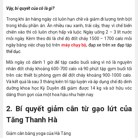
Vậy, bí quyết của cô là gì?
Trong khi ăn hàng ngày cô luôn hạn chề và giảm đi lượng tinh bột
trong khẩu phần ăn. Ăn nhiều rau xanh, trái cây, thay vì chế biến
chiên xào thì cô luôn chọn hấp và luộc. Ngày uống 2 – 3 lít nước
mỗi ngày. Kèm theo đó là chế độ đốt cháy 1500 – 1700 calo mỗi
ngày bằng việc chạy bộ trên
máy chạy bộ
, đạp xe trên xe đạp tập
thể dục.
Mỗi ngày cô dành 1 giờ để tập cadio buổi sáng vì nó là nguyên
nhân đốt cháy khoảng 600-700 calo và 90 phút tập gym buổi tối
trên các thiết bị phòng gym để đốt cháy khoảng 900-1000 calo.
Và kết quả là sau 3 tháng kiên trì tập luyện và áp dụng chế độ dinh
dưỡng khoa học Kỳ Duyên đã giảm được 14 kg và sở hữu vóc
dáng thon gọn của một hoa hậu như hiện nay.
2. Bí quyết giảm cân từ gạo lứt của
Tăng Thanh Hà
Giảm cân bằng yoga của Hà Tăng