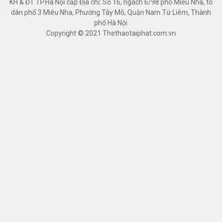
KH & ĐT TP.Hà Nội cấp Địa chỉ: Số 16, ngách 6/98 phố Miêu Nha, tổ
TÀI PHÁT SPORT - HÒA BÌNH
dân phố 3 Miêu Nha, Phường Tây Mỗ, Quận Nam Từ Liêm, Thành
phố Hà Nội
1129 Đường An Dương Vương, Tổ 2, Phường Thống Nhất,
Copyright © 2021 Thethaotaiphat.com.vn
Thành phố Hòa Bình, Hòa Bình
1800 1132
Có chỗ đậu xe ô tô
Xem bản đồ