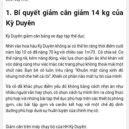
1. Bí quyết giảm cân giảm 14 kg của
Kỳ Duyên
Kỳ Duyên giảm cân bằng xe đạp tập thể dục.
Nhìn vào hoa hậu Kỳ Duyên không ai có thể tin rằng thời điểm cuối
năm lớp 10 cô đã nặng 70 kg với chiều cao 1m73. Cô chia sẻ: Cơ
thể nặng nề, kém năng động, việc lựa chọn quần áo khó khăn với
vóc dáng cũng như việc mặc các trang phục không thoải mái một
chút nào. Bạn bè cô luôn trêu rằng: "Khuôn mặt cũng xinh đó
nhưng mỡ che hết cả rồi". Khiến cô phần nào mất tự tin của mình.
Và cô đã khắc phục điểm yếu đó không bằng cách nhịn ăn như
nhiều người vẫn hay chọn, cô chọn cách tự mình tìm ra công thức
phù hợp với những bài tập thể dục phù hợp trên các thiết bị phòng
gym, các bài tập gym và cardio kết hợp với một chế độ dinh
dưỡng phù hợp dưới sự huấn luyện của chính mẹ cô.
Giảm cân trên máy chạy bộ của HH Kỳ Duyên.