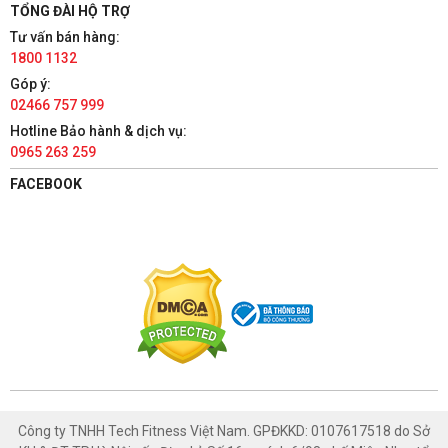
TỔNG ĐÀI HỘ TRỢ
1800 1132
Tư vấn bán hàng:
Có chỗ đậu xe ô tô
1800 1132
Xem bản đồ
Góp ý:
02466 757 999
TÀI PHÁT SPORT - HÀ NAM
Hotline Bảo hành & dịch vụ:
0965 263 259
86 Châu Cầu, Phường Minh Khai, Thành phố Phủ Lý, Hà Nam
1800 1132
FACEBOOK
Có chỗ đậu xe ô tô
Xem bản đồ
TÀI PHÁT SPORT - NAM ĐỊNH
447 Trường Chinh, Phường Thống Nhất, Thành phố Nam Định,
Nam Định
1800 1132
Có chỗ đậu xe ô tô
Xem bản đồ
Công ty TNHH Tech Fitness Việt Nam. GPĐKKD: 0107617518 do Sở