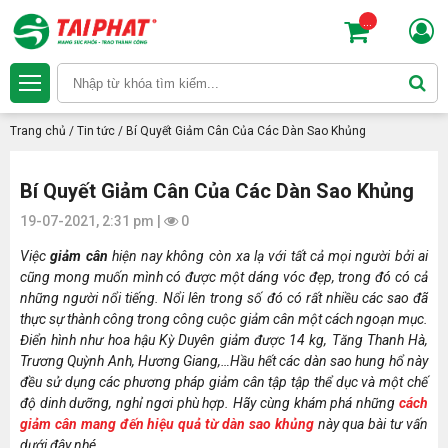
...
Trang chủ
/
Tin tức
/
Bí Quyết Giảm Cân Của Các Dàn Sao Khủng
Bí Quyết Giảm Cân Của Các Dàn Sao Khủng
19-07-2021, 2:31 pm |
0
Việc
giảm cân
hiện nay không còn xa lạ với tất cả mọi người bởi ai
cũng mong muốn mình có được một dáng vóc đẹp, trong đó có cả
những người nổi tiếng. Nổi lên trong số đó có rất nhiều các sao đã
thực sự thành công trong công cuộc giảm cân một cách ngoạn mục.
Điển hình như hoa hậu Kỳ Duyên giảm được 14 kg, Tăng Thanh Hà,
Trương Quỳnh Anh, Hương Giang,…Hầu hết các dàn sao hung hổ này
đều sử dụng các phương pháp giảm cân tập tập thể dục và một chế
độ dinh dưỡng, nghỉ ngơi phù hợp. Hãy cùng khám phá những
cách
giảm cân mang đến hiệu quả từ dàn sao khủng
này qua bài tư vấn
dưới đây nhé.