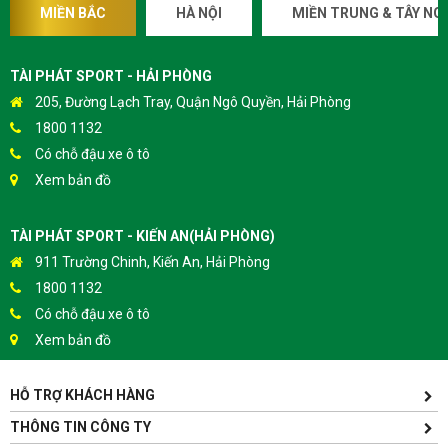
MIỀN BẮC
HÀ NỘI
MIỀN TRUNG & TÂY NG
TÀI PHÁT SPORT - HẢI PHÒNG
205, Đường Lạch Tray, Quận Ngô Quyền, Hải Phòng
1800 1132
Có chỗ đậu xe ô tô
Xem bản đồ
TÀI PHÁT SPORT - KIẾN AN(HẢI PHÒNG)
911 Trường Chinh, Kiến An, Hải Phòng
1800 1132
Có chỗ đậu xe ô tô
Xem bản đồ
HỖ TRỢ KHÁCH HÀNG
TÀI PHÁT SPORT - HƯNG YÊN
Yên Lịch, Xã Dân Tiến, Huyện Khoái Châu, Hưng Yên(Gần
THÔNG TIN CÔNG TY
Trường ĐH Sư Phạm Kỹ Thuật Hưng Yên cách 300m)