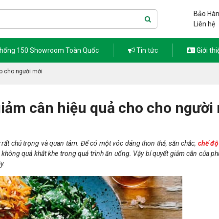
Bảo Hàn
Liên hệ
thống 150 Showroom Toàn Quốc
Tin tức
Giới thi
ho cho người mới
 giảm cân hiệu quả cho cho người
 rất chú trọng và quan tâm. Để có một vóc dáng thon thả, săn chắc,
chế độ
à không quá khắt khe trong quá trình ăn uống. Vậy bí quyết giảm cân của 
y.