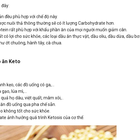
 đây:
sản đều phù hợp với chế độ này.
ên được nuôi thả thông thường sẽ có ít lượng Carbohydrate hơn.
otein rất phù hợp với khẩu phần ăn của mọi người muốn giảm cân.
t có lợi cho sức khỏe, các loại dầu ăn thực vật, dầu oliu, dầu dừa, dầu bơ
hư ớt chuông, hành tây, cà chua.
ộ ăn Keto
h kẹo, các đồ uống có ga,...
gạo, lúa mì,...
 quả họ dâu, việt quất, mâm xôi,..
ăn đồ uống qua pha chế sẵn.
éo không tốt cho sức khỏe.
te ảnh hưởng quá trình Ketosis của cơ thể.