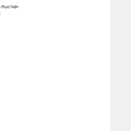
h thực hiện
e.