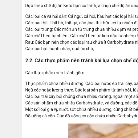
Dựa theo chế độ ăn Keto bạn có thể lựa chọn chế độ ăn sau
Các loại cá và hải sản: Cá ngừ, cá hồi, hầu hết các loại hải 
Các loại thịt: Thịt bò, thịt gà, các ;loại thịt hữu cơ tự nhi
Các loại trứng: Các món ăn từ trứng chứa nhiều đạm và pr
Các chất béo tự nhiên: Các chất béo từ tinh dầu tự nhiên rấ
Rau: Các bạn nên chọn các loại rau chứa ít Carbohydrate n
Các loại hạt: hạnh nhân, quả óc chó,...
2.2. Các thực phẩm nên tránh khi lựa chọn chế đ
Các thực phẩm nên tránh gồm:
Thực phẩm chứa nhiều đường: Các loại nước ép trái cây, bán
Ngũ cốc hoặc lương thực: Các loại sản phẩm từ tinh bột, lúa 
Các loại trái cây bởi chúng chứa nhiều đường, ngoài một số
Các sản phẩm chứa nhiều Carbohydrate, và đường, các đồ 
Một số loại gia vị, nước sốt chứa nhiều đường, cùng chất b
Đồ uống có cồn: Các đồ uống có cồn chứa nhiều Carbohydra