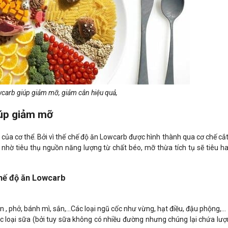
carb giúp giảm mỡ, giảm cân hiệu quả,
iúp giảm mỡ
của cơ thể. Bởi vì thế chế độ ăn Lowcarb được hình thành qua cơ chế cắ
 nhờ tiêu thụ nguồn năng lượng từ chất béo, mỡ thừa tích tụ sẽ tiêu h
chế độ ăn Lowcarb
, phở, bánh mì, sắn,...Các loại ngũ cốc như vừng, hạt điều, đậu phộng,...
 loại sữa (bởi tuy sữa không có nhiều đường nhưng chúng lại chứa lượ