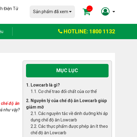
h Điện Tử
...
Sản phẩm đã xem
HOTLINE: 1800 1132
ệu
MỤC LỤC
1. Lowcarb là gì?
1.1. Cơ chế trao đổi chất của cơ thể
2. Nguyên lý của chế độ ăn Lowcarb giúp
à
chế độ ăn
giảm mỡ
uả như vậy?
2.1. Các nguyên tắc về dinh dưỡng khi áp
dụng chế độ ăn Lowcarb
2.2. Các thực phẩm được phép ăn ít theo
chế độ ăn Lowcarb