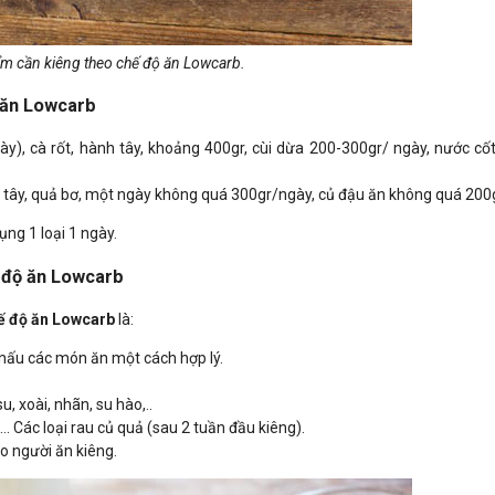
m cần kiêng theo chế độ ăn Lowcarb.
 ăn Lowcarb
y), cà rốt, hành tây, khoảng 400gr, cùi dừa 200-300gr/ ngày, nước cố
u tây, quả bơ, một ngày không quá 300gr/ngày, củ đậu ăn không quá 200g
ụng 1 loại 1 ngày.
ế độ ăn Lowcarb
ế độ ăn Lowcarb
là:
 nấu các món ăn một cách hợp lý.
u, xoài, nhãn, su hào,..
... Các loại rau củ quả (sau 2 tuần đầu kiêng).
ho người ăn kiêng.