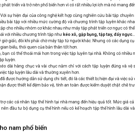
hát triển và trở nên phổ biến hơn vì có rất nhiều lợi ích mà nó mang đến
Với sự hiện đại của công nghệ kết hợp cùng nghiên cứu bài tập chuyên 
iều bài tập với nhiều mức cường độ và chương trình tập luyên khác nha
 tập cho nhiều nhóm cơ khác nhau như máy tập phát triển cơ ngực có thể 
ái với nhiều chương trình tập như
kéo xô, gập bụng, tập tay, đẩy ngực..
 giờ giấc, đôi khi phải chờ máy tập từ người khác. Nhưng có các dụng cụ
 gian biểu, thói quen của bản thân tốt hơn.
 bạn có thể thoái mái hơn trong việc tập luyên tại nhà. Không có nhiều
ập luyện.
 kéo dài hàng chục và vài chục nằm chỉ với cách tập luyện đúng và vệ 
 việc tập luyện lâu dài và thường xuyên hơn.
ã được hướng dẫn sử dụng chi tiết, đó là các thiết bị hiện đại và việc s
 phận được thiết kế đệm bảo vệ, tính an toàn được kiểm duyệt chặt chẽ tr
hỗ trợ các cá nhân tập thể hình tại nhà mang đến hiệu quả tốt. Mức giá 
 nên đầu tư bộ dụng cụ thể hình nếu có kế hoạch tập thể hình lâu dài v
cho nam phổ biến