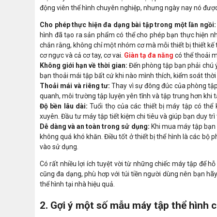
động viên thể hình chuyên nghiệp, nhưng ngày nay nó được p
Cho phép thực hiện đa dạng bài tập trong một lần ngồi:
hình đã tạo ra sản phẩm có thể cho phép bạn thực hiện nh
chắn rằng, không chỉ một nhóm cơ mà mỗi thiết bị thiết kế
cơ ngực và cả cơ tay, cơ vai.
Giàn tạ đa năng
có thể thoải m
Không giới hạn về thời gian:
Đến phòng tập bạn phải chú ý
bạn thoải mái tập bất cứ khi nào mình thích, kiểm soát thời
Thoải mái và riêng tư:
Thay vì sự đông đúc của phòng tập,
quanh, môi trường tập luyện yên tĩnh và tập trung hơn khi t
Độ bền lâu dài:
Tuổi thọ của các thiết bị máy tập có thể
xuyên. Đầu tư máy tập tiết kiệm chi tiêu và giúp bạn duy trì
Dễ dàng và an toàn trong sử dụng:
Khi mua máy tập bạn đ
không quá khó khăn. Điều tốt ở thiết bị thể hình là các bộ
vào sử dụng.
Có rất nhiều lợi ích tuyệt vời từ những chiếc máy tập để 
cũng đa dạng, phù hơp với túi tiền người dùng nên bạn hãy
thể hình tại nhà hiệu quả.
2. Gợi ý một số mẫu máy tập thể hình 