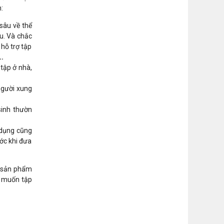
:
sâu về thể
u. Và chắc
hỗ trợ tập
..
 tập ở nhà,
 người xung
sinh thườn
ử dụng cũng
ước khi đưa
cả sản phẩm
à muốn tập