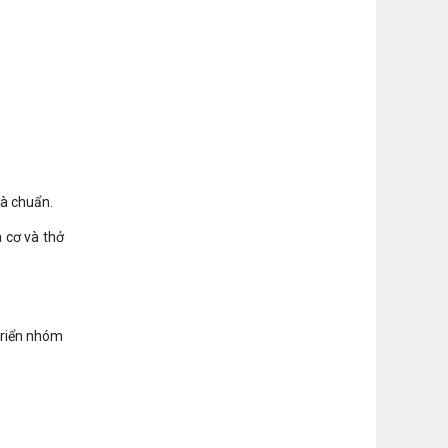
là chuẩn.
a cơ và thở
triển nhóm