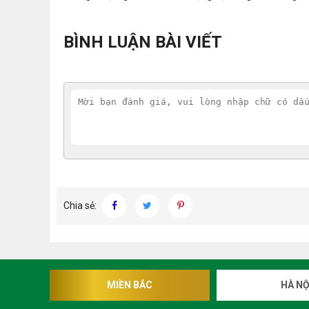
BÌNH LUẬN BÀI VIẾT
Chia sẻ:
MIỀN BẮC
HÀ NỘ