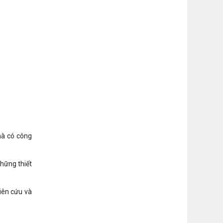
mà có công
hững thiết
hiên cứu và