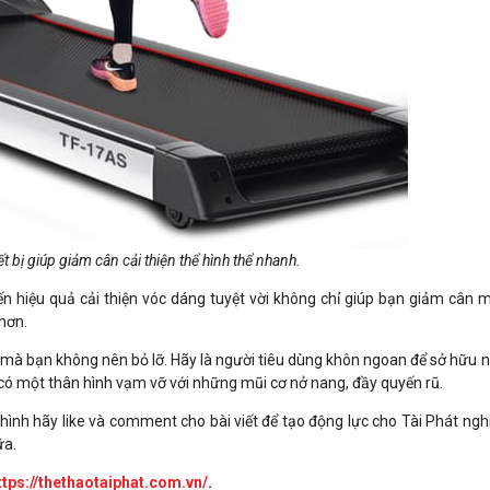
ết bị giúp giảm cân cải thiện thể hình thể nhanh.
n hiệu quả cải thiện vóc dáng tuyệt vời không chỉ giúp bạn giảm cân 
hơn.
m mà bạn không nên bỏ lỡ. Hãy là người tiêu dùng khôn ngoan để sở hữu n
 có một thân hình vạm vỡ với những mũi cơ nở nang, đầy quyến rũ.
ể hình hãy like và comment cho bài viết để tạo động lực cho Tài Phát ng
ữa.
ttps://thethaotaiphat.com.vn/
.