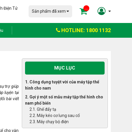
h Điện Tử
...
Sản phẩm đã xem
HOTLINE: 1800 1132
ệu
MỤC LỤC
1. Công dụng tuyệt vời của máy tập thể
sự trợ giúp
hình cho nam
p luyện tại
2. Gợi ý một số mẫu máy tập thể hình cho
õi bài viết
nam phổ biến
2.1. Ghế đẩy tạ
2.2. Máy kéo cơ lưng sau cổ
2.3. Máy chạy bộ điện
 kế cho vận