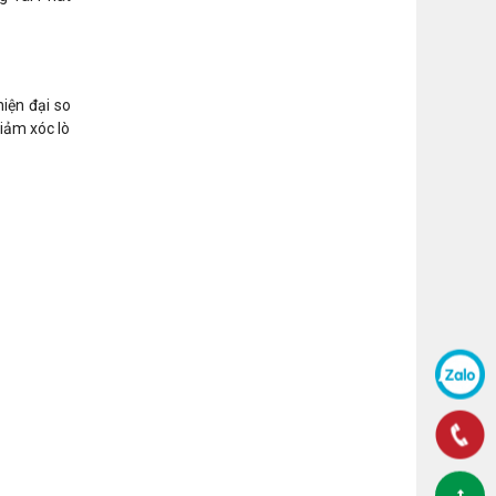
hiện đại so
iảm xóc lò