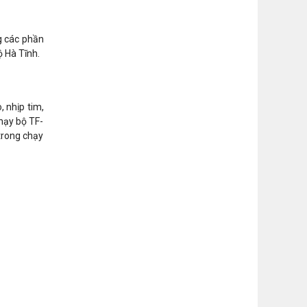
g các phần
 Hà Tĩnh.
, nhịp tim,
hạy bộ TF-
trong chạy