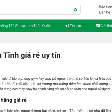
Bảo Hàn
Liên hệ
thống 150 Showroom Toàn Quốc
Tin tức
Giới thi
Tĩnh giá rẻ uy tín
việc đi tập ở phòng gym hay chạy bộ ngoài trời nhờ sự tiện lợi và hiệu qu
ộ trôi nổi xuất hiện trên thị trường mà không đảm bảo được chất lượng s
uôn cung cấp máy chạy bộ chính hãng giá ưu đãi an toàn cho người sử dụng.
 hãng giá rẻ
gười bận rộn, ngoài đường bụi bặm, kẹt xe… Tập thể dục tại nhà đã lên 