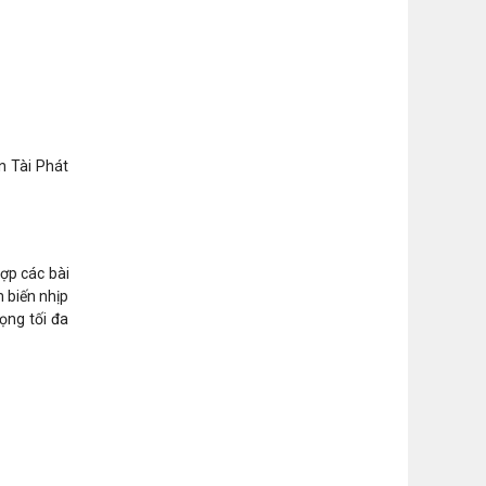
n Tài Phát
ợp các bài
 biến nhịp
ọng tối đa