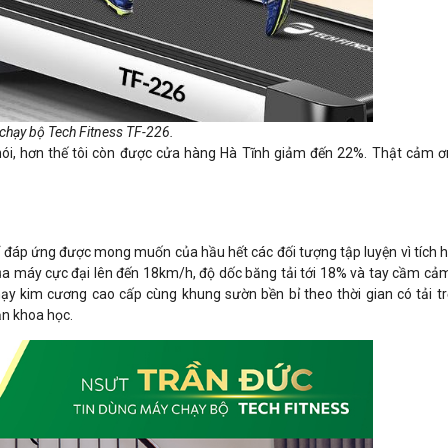
chạy bộ Tech Fitness TF-226.
ói, hơn thế tôi còn được cửa hàng Hà Tĩnh giảm đến 22%. Thật cảm ơ
 đáp ứng được mong muốn của hầu hết các đối tượng tập luyện vì tích h
ủa máy cực đại lên đến 18km/h, độ dốc băng tải tới 18% và tay cầm cảm
ạy kim cương cao cấp cùng khung sườn bền bỉ theo thời gian có tải tr
ản khoa học.