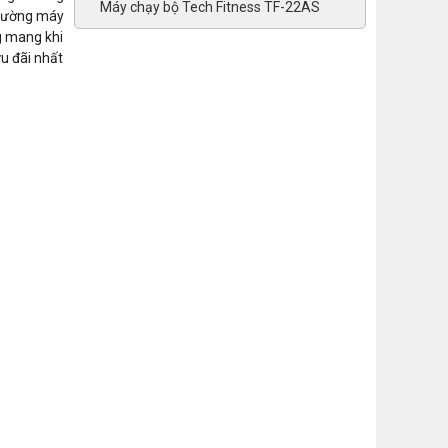
Máy chạy bộ Tech Fitness TF-22AS
 trường máy
g mang khi
u đãi nhất