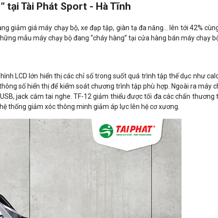
tại Tài Phát Sport - Hà Tĩnh
đang giảm giá máy chạy bộ, xe đạp tập, giàn tạ đa năng… lên tới 42% cùn
à những mẫu máy chạy bộ đang “cháy hàng” tại cửa hàng bán máy chạy bộ
nh LCD lớn hiển thị các chỉ số trong suốt quá trình tập thể dục như calo
thông số hiển thị để kiểm soát chương trình tập phù hợp. Ngoài ra máy c
m USB, jack cắm tai nghe. TF-12 giảm thiểu được tối đa các chấn thương 
hệ thống giảm xóc thông minh giảm áp lực lên hệ cơ xương.