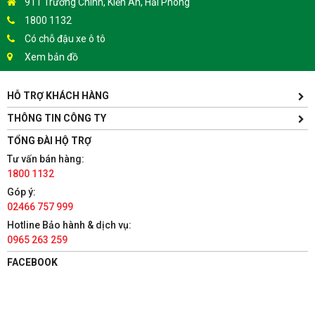
911 Trường Chinh, Kiến An, Hải Phòng
1800 1132
Có chỗ đậu xe ô tô
Xem bản đồ
HỖ TRỢ KHÁCH HÀNG
TÀI PHÁT SPORT - HƯNG YÊN
Yên Lịch, Xã Dân Tiến, Huyện Khoái Châu, Hưng Yên(Gần
THÔNG TIN CÔNG TY
Trường ĐH Sư Phạm Kỹ Thuật Hưng Yên cách 300m)
TỔNG ĐÀI HỘ TRỢ
1800 1132
Tư vấn bán hàng:
Có chỗ đậu xe ô tô
1800 1132
Xem bản đồ
Góp ý:
02466 757 999
TÀI PHÁT SPORT - HÀ NAM
Hotline Bảo hành & dịch vụ:
0965 263 259
86 Châu Cầu, Phường Minh Khai, Thành phố Phủ Lý, Hà Nam
1800 1132
FACEBOOK
Có chỗ đậu xe ô tô
Xem bản đồ