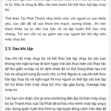
từ từ. Đây là cũng là điều cần làm trước khi kết thúc bài tập chạy
bộ.
Thể thao Tài Phát Thanh Hóa nhắn nhủ
: với người có sức khỏe
yếu, các vấn đề về sức khỏe tim mạch, xương khớp…thì nên
tham khảo sự tư vấn của bác sỹ và tập luyện thể dục nhẹ
nhàng. Trẻ em cần có sự giám sát của người lớn khi tập trên
máy chạy bộ.
2.3. Sau khi tập
Sau khi tắt máy chạy bộ và kết thúc bài tập chạy bộ các bạn
không nên ngồi lại hay đi tắm ngay mà cần thực hiện các thao tác
để thư giãn cơ bắp và ổn định nhiệt độ cơ thể. Dùng khăn lau mồ
hôi và uống bổ sung đủ nước cho cơ thể. Ngoài ra, sau khi kết thúc
bài tập chạy bộ và nghỉ ngơi thì mọi người có thể tập các bài tập
bổ trợ khác trên máy chạy bộ như tập gập bụng, masage hay
xoay eo.
Các bạn còn chần chừ gì nữa mà không đến địa chỉ bán máy chạy
bộ tại Thanh Hóa của Tài Phát để sở hữu cho mình máy tập ưng ý
nào. Đừng quên tuân thủ trình tự tập luyện đúng cách trên đây để