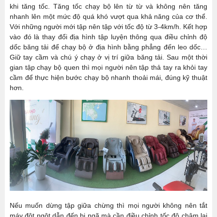
khi tăng tốc. Tăng tốc chạy bộ lên từ từ và không nên tăng
nhanh lên một mức độ quá khó vượt qua khả năng của cơ thể.
Với những người mới tập nên tập với tốc độ từ 3-4km/h. Kết hợp
vào đó là thay đổi địa hình tập luyện thông qua điều chỉnh độ
dốc băng tải để chạy bộ ở địa hình bằng phẳng đến leo dốc…
Giữ tay cầm và chú ý chạy ở vị trí giữa băng tải. Sau một thời
gian tập chạy bộ quen thì mọi người nên tập thả tay ra khỏi tay
cầm để thực hiện bước chạy bộ nhanh thoải mái, đúng kỹ thuật
hơn.
Nếu muốn dừng tập giữa chừng thì mọi người không nên tắt
máy đột ngột dẫn đến bị ngã mà cần điều chỉnh tốc độ chậm lại