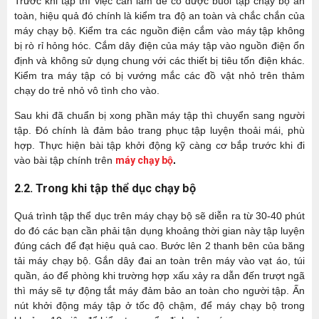
Trước khi tập thì việc cần làm để có được buổi tập chạy bộ an
toàn, hiệu quả đó chính là kiểm tra độ an toàn và chắc chắn của
máy chạy bộ. Kiểm tra các nguồn điện cắm vào máy tập không
bị rò rỉ hỏng hóc. Cắm dây điện của máy tập vào nguồn điện ổn
định và không sử dụng chung với các thiết bị tiêu tốn điện khác.
Kiểm tra máy tập có bị vướng mắc các đồ vật nhỏ trên thảm
chạy do trẻ nhỏ vô tình cho vào.
Sau khi đã chuẩn bị xong phần máy tập thì chuyển sang người
tập. Đó chính là đảm bảo trang phục tập luyện thoải mái, phù
hợp. Thực hiện bài tập khởi động kỹ càng cơ bắp trước khi đi
vào bài tập chính trên
máy chạy bộ
.
2.2. Trong khi tập thể dục chạy bộ
Quá trình tập thể dục trên máy chạy bộ sẽ diễn ra từ 30-40 phút
do đó các bạn cần phải tận dụng khoảng thời gian này tập luyện
đúng cách để đạt hiệu quả cao. Bước lên 2 thanh bên của băng
tải máy chạy bộ. Gắn dây đai an toàn trên máy vào vạt áo, túi
quần, áo để phòng khi trường hợp xấu xảy ra dẫn đến trượt ngã
thì máy sẽ tự động tắt máy đảm bảo an toàn cho người tập. Ấn
nút khởi động máy tập ở tốc độ chậm, để máy chạy bộ trong