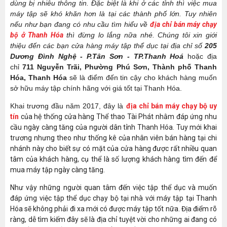
dùng bị nhiễu thông tin. Đặc biệt là khi ở các tỉnh thì việc mua
máy tập sẽ khó khăn hơn là tại các thành phố lớn. Tuy nhiên
nếu như bạn đang có nhu cầu tìm hiểu về
địa chỉ bán máy chạy
bộ ở Thanh Hóa
thì đừng lo lắng nữa nhé. Chúng tôi xin giới
thiệu đến các bạn cửa hàng máy tập thể dục tại địa chỉ số
205
Dương Đình Nghệ - P.Tân Sơn - TP.Thanh Hoá
hoặc địa
chỉ
711 Nguyễn Trãi, Phường Phú Sơn, Thành phố Thanh
Hóa, Thanh Hóa
sẽ là điểm đến tin cậy cho khách hàng muốn
sở hữu máy tập chính hãng với giá tốt tại Thanh Hóa.
Khai trương đầu năm 2017, đây là
địa chỉ bán máy chạy bộ uy
tín
của hệ thống cửa hàng Thể thao Tài Phát nhằm đáp ứng nhu
cầu ngày càng tăng của người dân tỉnh Thanh Hóa. Tuy mới khai
trương nhưng theo như thống kê của nhân viên bán hàng tại chi
nhánh này cho biết sự có mặt của cửa hàng được rất nhiều quan
tâm của khách hàng, cụ thể là số lượng khách hàng tìm đến để
mua máy tập ngày càng tăng.
Như vậy những người quan tâm đến việc tập thể dục và muốn
đáp ứng việc tập thể dục chạy bộ tại nhà với máy tập tại Thanh
Hóa sẽ không phải đi xa mới có được máy tập tốt nữa. Địa điểm rõ
ràng, dễ tìm kiếm đây sẽ là địa chỉ tuyệt vời cho những ai đang có