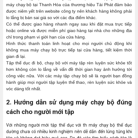
máy chạy bộ tại Thanh Hóa của thương hiệu Tài Phát đảm bảo
được niêm yết trên website công ty nên khách hàng không phải
lo lắng bị bán sai giá so với các địa điểm khác.
Có thể được giao hàng nhanh ngay sau khi đặt mua trực tiếp
hoặc online và được miễn phí giao hàng tại nhà cho những địa
chỉ trong phạm vi giới hạn của cửa hàng.
Hình thức thanh toán linh hoạt cho mọi người chủ động khi
không mua máy chạy bộ trực tiếp tại cửa hàng, tiết kiệm thời
gian đi lại.
Tập thể dục đi bộ, chạy bộ với máy tập rèn luyện sức khỏe tốt
hơn không còn lo lắng về vấn đề thời gian hay ảnh hưởng tới
công việc nữa. Với các máy tập chạy bộ sẽ là người bạn đồng
hành giúp mọi người tập luyện thể thao, rèn luyện sức khỏe và
vóc dáng tốt nhất.
2. Hướng dẫn sử dụng máy chạy bộ đúng
cách cho người mới tập
Với những người mới tập thể dục với th máy chạy bộ thể dục
dường chưa có nhiều kinh nghiệm nên dễ dẫn đến lúng túng khi
tập và không dạt hiệu quả cao. Do đó việc tìm hiểu cách tập là