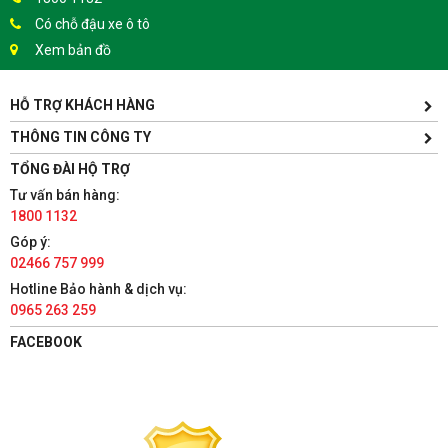
Có chỗ đậu xe ô tô
Xem bản đồ
HỖ TRỢ KHÁCH HÀNG
TÀI PHÁT SPORT - HƯNG YÊN
Yên Lịch, Xã Dân Tiến, Huyện Khoái Châu, Hưng Yên(Gần
THÔNG TIN CÔNG TY
Trường ĐH Sư Phạm Kỹ Thuật Hưng Yên cách 300m)
TỔNG ĐÀI HỘ TRỢ
1800 1132
Tư vấn bán hàng:
Có chỗ đậu xe ô tô
1800 1132
Xem bản đồ
Góp ý:
02466 757 999
TÀI PHÁT SPORT - HÀ NAM
Hotline Bảo hành & dịch vụ:
0965 263 259
86 Châu Cầu, Phường Minh Khai, Thành phố Phủ Lý, Hà Nam
1800 1132
FACEBOOK
Có chỗ đậu xe ô tô
Xem bản đồ
TÀI PHÁT SPORT - NAM ĐỊNH