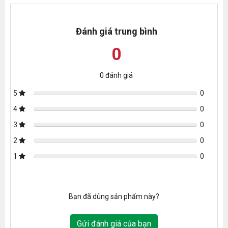
Cửa hàng Tài Phát Sport được đầu tư xây dựng cơ sở hạ tầng lấy
sự khang trang và hiện đại để đón tiếp và phục vụ khách hàng. Tại
Đánh giá trung bình
đây khách hàng có thể trải nghiệm tất cả các sản phẩm hoàn
toàn miễn phí, dễ dàng lựa chọn tất cả các mẫu ghế massage,
0
máy chạy bộ, xe đạp tập theo ý thích. Hãy đến với Tài Phát Sport
ngay để trải nghiệm dịch vụ hoàn hảo!
0
đánh giá
5
0
4
0
3
0
2
0
1
0
Bạn đã dùng sản phẩm này?
Gửi đánh giá của bạn