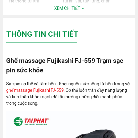
Hệ thống túi khí
Túi khí vai, tay, lưng, chân
XEM CHI TIẾT
Đen led
Có
- Màn hình cảm ứng
Điều khiển
- Điều khiển bằng giọng nói
THÔNG TIN CHI TIẾT
- Phím điều khiển nhanh
Con lăn massage
Silicon
Sạc không dây
Có
Ghế massage Fujikashi FJ-559 Trạm sạc
Massage nhiệt
Có (Lưng, chân)
pin sức khỏe
Bấm huyệt, xoa bóp, đấm bóp, day
Động tác massage
huyệt, miết huyệt, vỗ.
Sạc pin cơ thể và tâm hồn - Khơi nguồn sức sống từ bên trong với
ghế massage Fujikashi FJ-559
. Cơ thể luôn tràn đầy năng lượng
Cường độ massage
3 cấp độ
và tinh thần khỏe mạnh để tận hưởng những điều hạnh phúc
Cường độ massage túi
trong cuộc sống.
3 cấp độ
khí
Chương trình massage
24 chương trình
tự động
Zero Gravity - Trạng thái
Có