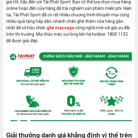
giá tốt, hãy đến với Tài Phát Sport. Bạn có thể lựa chọn mua hàng
Cài đặt thời gian
Có (10 phút/ 20 phút/30 phút)
online hoặc đến cửa hàng để trải nghiệm sản phẩm miễn phí. Hiện
- Kích thước
tại, Tài Phát Sport đã có rất nhiều chương trình khuyến mại cùng
thùng: 1980*760*860mm
nhiều quà tặng hấp dẫn, nhanh chân ghé thăm cửa hàng gần
- Kích thước
nhất để sở hữu chiếc
ghế massage
công nghệ mới với giá ưu đãi
Kích thước
đứng: 1610*740*1140mm
trên thị trường. Mọi thắc mắc vui lòng liên hệ hotline: 1800 1132
- Kích thước
để được giải đáp.
ngả: 1860*740*830mm
NW/GW
98KG/113KG
Động cơ: Bảo hành tới 6 Năm;
Phần da và máy: 2 năm
Bảo hành
Bảo Trì trọn đời- Đầy đủ linh kiện
thay thế
Sách hướng dẫn sử
Bản mềm
dụng
Thương hiệu
Fujikashi
Xuất xứ
China
Giải thưởng danh giá khẳng định vị thế trên