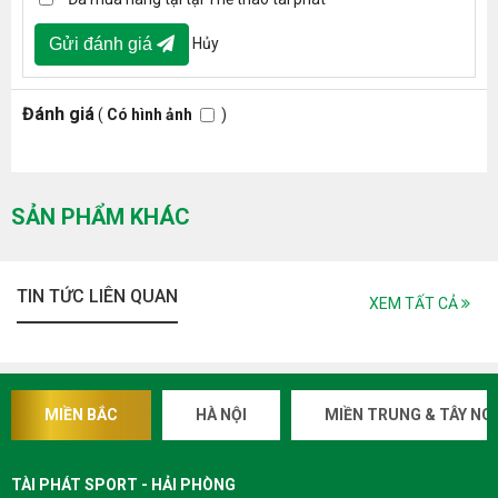
Hủy
Gửi đánh giá
Đánh giá
(
Có hình ảnh
)
>> Xem thêm các sản phẩm:
Ghế massage Fujikashi FJ-2300
Ghế massage Fujikashi FJ-1500
Ghế massage Fujikashi FJ-1900
SẢN PHẨM KHÁC
TIN TỨC LIÊN QUAN
XEM TẤT CẢ
MIỀN BẮC
HÀ NỘI
MIỀN TRUNG & TÂY NG
TÀI PHÁT SPORT - HẢI PHÒNG