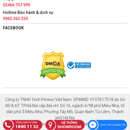
02466 757 999
TÀI PHÁT SPORT - HÀ NAM
Hotline Bảo hành & dịch vụ:
0965 263 259
86 Châu Cầu, Phường Minh Khai, Thành phố Phủ Lý, Hà Nam
1800 1132
FACEBOOK
Có chỗ đậu xe ô tô
Xem bản đồ
TÀI PHÁT SPORT - NAM ĐỊNH
447 Trường Chinh, Phường Thống Nhất, Thành phố Nam Định,
Nam Định
1800 1132
Có chỗ đậu xe ô tô
Xem bản đồ
Công ty TNHH Tech Fitness Việt Nam. GPĐKKD: 0107617518 do Sở
KH & ĐT TP.Hà Nội cấp Địa chỉ: Số 16, ngách 6/98 phố Miêu Nha, tổ
TÀI PHÁT SPORT - HÒA BÌNH
dân phố 3 Miêu Nha, Phường Tây Mỗ, Quận Nam Từ Liêm, Thành
phố Hà Nội
1129 Đường An Dương Vương, Tổ 2, Phường Thống Nhất,
Copyright © 2021 Thethaotaiphat.com.vn
Thành phố Hòa Bình, Hòa Bình