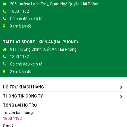
205, Đường Lạch Tray, Quận Ngô Quyền, Hải Phòng
1800 1132
Có chỗ đậu xe ô tô
Xem bản đồ
TÀI PHÁT SPORT - KIẾN AN(HẢI PHÒNG)
911 Trường Chinh, Kiến An, Hải Phòng
1800 1132
Có chỗ đậu xe ô tô
Xem bản đồ
HỖ TRỢ KHÁCH HÀNG
TÀI PHÁT SPORT - HƯNG YÊN
Yên Lịch, Xã Dân Tiến, Huyện Khoái Châu, Hưng Yên(Gần
THÔNG TIN CÔNG TY
Trường ĐH Sư Phạm Kỹ Thuật Hưng Yên cách 300m)
TỔNG ĐÀI HỘ TRỢ
1800 1132
Tư vấn bán hàng:
Có chỗ đậu xe ô tô
1800 1132
Xem bản đồ
Góp ý: