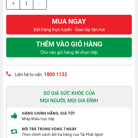
+
-
MUA NGAY
Đặt hàng trực tuyến - Giao lắp tận nơi
THÊM VÀO GIỎ HÀNG
Cho vào giỏ hàng để chọn tiếp
1800 1132
Liên hệ tư vấn:
SỨ GIẢ SỨC KHỎE CỦA
MỌI NGƯỜI, MỌI GIA ĐÌNH
HÀNG CHÍNH HÃNG, GIÁ TỐT
Nhập khẩu trực tiếp
ĐỔI TRẢ TRONG VÒNG 7 NGÀY
Theo chính sách đổi trả hàng của Tài Phát Sport