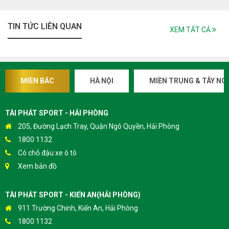
TIN TỨC LIÊN QUAN
XEM TẤT CẢ
MIỀN BẮC
HÀ NỘI
MIỀN TRUNG & TÂY NG
12 chế độ massage tự động - hiệu quả nhanh chóng
TÀI PHÁT SPORT - HẢI PHÒNG
FJ-4200 được cài đặt
12 bài massage tự độn
g: Giãn cơ, cổ và vai,
205, Đường Lạch Tray, Quận Ngô Quyền, Hải Phòng
dynamic, toàn thân, chúc ngủ ngon... Tích hợp chế độ massage từ
truyền thống đến Shiatsu - Nhật Bản, Kéo duỗi Thái... mang lại
1800 1132
hiệu quả nhanh chóng. Massage nhiệt hồng ngoại tác động sâu
Có chỗ đậu xe ô tô
vào các huyệt đạo hỗ trợ khí huyết lưu thông dễ dàng.
Xem bản đồ
TÀI PHÁT SPORT - KIẾN AN(HẢI PHÒNG)
911 Trường Chinh, Kiến An, Hải Phòng
1800 1132