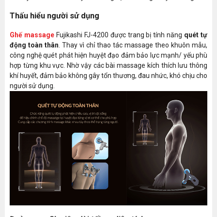
xa
Thấu hiểu người sử dụng
Đường
SL- 135 cm
ray
Ghế massage
Fujikashi FJ-4200 được trang bị tính năng
quét tự
động toàn thân
. Thay vì chỉ thao tác massage theo khuôn mẫu,
Body
Có
công nghệ quét phát hiện huyệt đạo đảm bảo lực mạnh/ yếu phù
scan
hợp từng khu vực. Nhờ vậy các bài massage kích thích lưu thông
Chân ghế
khí huyết, đảm bảo không gây tổn thương, đau nhức, khó chịu cho
kéo dài
18cm
người sử dụng.
tối đa
Bluetooth
nghe
Có
nhạc
Chế độ bảo vệ quá nóng, quá dòng, quá tải điện
Cài đặt
áp.
an toàn
người
Tự động tắt khi quá tải phần massage chân và
dùng
bàn chân.
Cài đặt
Tối đa 20-30 phút