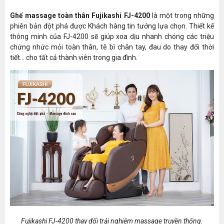
Có
thái
Ghế massage toàn thân Fujikashi FJ-4200
là một trong những
không
phiên bản đột phá được Khách hàng tin tưởng lựa chọn. Thiết kế
trọng lực
thông minh của FJ-4200 sẽ giúp xoa dịu nhanh chóng các triệu
Zero Wall
Có(Cách tường 5cm)
chứng nhức mỏi toàn thân, tê bì chân tay, đau do thay đổi thời
tiết… cho tất cả thành viên trong gia đình.
Điều
chỉnh ghế
Có
ngả
Điều
chỉnh túi
khí
Có(Điều chỉnh lực massage 3 cấp độ)
massage
vai
Con lăn
massage
Có
lòng bàn
chân
Công
nghệ mát
4D
Fujikashi FJ-4200 thay đổi trải nghiệm massage truyền thống.