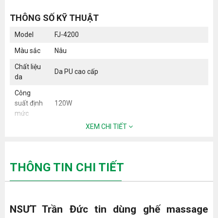
THÔNG SỐ KỸ THUẬT
Model
FJ-4200
Màu sắc
Nâu
Chất liệu
Da PU cao cấp
da
Công
suất định
120W
mức
XEM CHI TIẾT
Điện áp
220V, 50/60Hz
Số lượng
60 (vai, eo, mông, cánh tay, bắp chân, bàn chân)
túi khí
THÔNG TIN CHI TIẾT
Remote
điều khiển
Có (Điều khiển bằng giọng nói)
cầm tay
NSƯT Trần Đức tin dùng ghế massage
Con lăn
Silicone