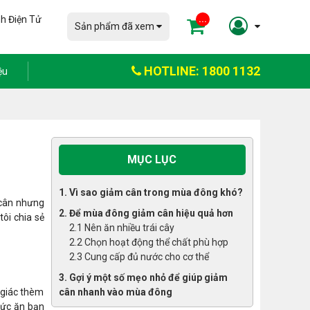
h Điện Tử
...
Sản phẩm đã xem
HOTLINE: 1800 1132
ệu
MỤC LỤC
1. Vì sao giảm cân trong mùa đông khó?
 cân nhưng
2. Để mùa đông giảm cân hiệu quả hơn
ôi chia sẻ
2.1 Nên ăn nhiều trái cây
2.2 Chọn hoạt động thể chất phù hợp
2.3 Cung cấp đủ nước cho cơ thể
3. Gợi ý một số mẹo nhỏ để giúp giảm
 giác thèm
cân nhanh vào mùa đông
hức ăn bạn