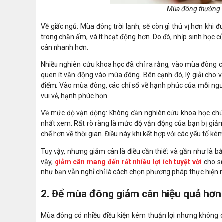
Mùa đông thường ă
Về giấc ngủ: Mùa đông trời lạnh, sẽ còn gì thú vị hơn khi
trong chăn ấm, và ít hoạt động hơn. Do đó, nhịp sinh học
cân nhanh hơn.
Nhiều nghiên cứu khoa học đã chỉ ra rằng, vào mùa đông co
quen ít vận động vào mùa đông. Bên cạnh đó, lý giải cho 
điểm: Vào mùa đông, các chỉ số về hạnh phúc của mỗi ngư
vui vẻ, hạnh phúc hơn.
Về mức độ vận động: Không cần nghiên cứu khoa học chứn
nhất xem. Rất rõ ràng là mức độ vận động của bạn bị giảm
chế hơn về thời gian. Điều này khi kết hợp với các yếu tố k
Tuy vậy, nhưng giảm cân là điều cần thiết và gần như là 
vậy,
giảm cân mang đến rất nhiều lợi ích tuyệt vời
cho sứ
như bạn vẫn nghỉ chỉ là cách chọn phương pháp thực hiện 
2. Để mùa đông giảm cân hiệu quả hơn
Mùa đông có nhiều điều kiện kém thuận lợi nhưng không 