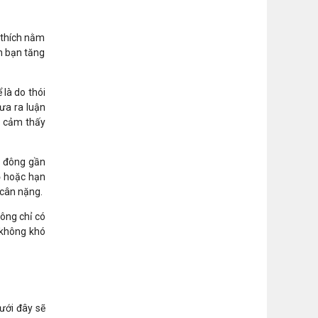
 thích nằm
n bạn tăng
là do thói
ưa ra luận
h cảm thấy
a đông gần
ỏ hoặc hạn
c cân nặng.
ông chỉ có
 không khó
ưới đây sẽ