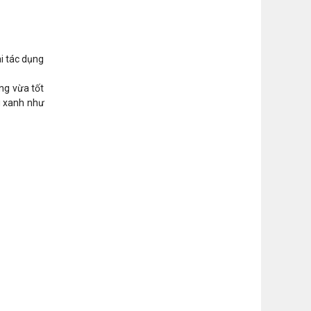
i tác dụng
ng vừa tốt
u xanh như