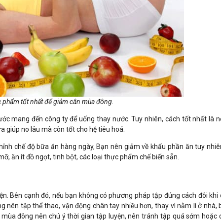
ực phẩm tốt nhất để giảm cân mùa đông.
nước mang đến công ty để uống thay nước. Tuy nhiên, cách tốt nhất là n
 giúp no lâu mà còn tốt cho hệ tiêu hoá.
 chỉnh chế độ bữa ăn hàng ngày, Bạn nên giảm về khẩu phần ăn tuy nhiê
, ăn ít đồ ngọt, tinh bột, các loại thực phẩm chế biến sẵn.
uyện. Bên cạnh đó, nếu bạn không có phương pháp tập đúng cách đôi khi 
nên tập thể thao, vận động chân tay nhiều hơn, thay vì nằm lì ở nhà, 
ào mùa đông nên chú ý thời gian tập luyện, nên tránh tập quá sớm hoặc