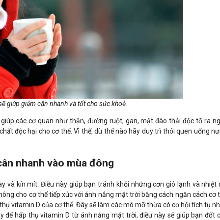
ẽ giúp giảm cân nhanh và tốt cho sức khoẻ.
giúp các cơ quan như thận, đường ruột, gan, mật đào thải độc tố ra n
 chất độc hại cho cơ thể. Vì thế, dù thế nào hãy duy trì thói quen uống 
 cân nhanh vào mùa đông
y và kín mít. Điều này giúp bạn tránh khỏi những cơn gió lạnh và nhiệt 
không cho cơ thể tiếp xúc với ánh nắng mặt trời bằng cách ngăn cách cơ 
hụ vitamin D của cơ thể. Đây sẽ làm các mô mỡ thừa có cơ hội tích tụ nh
y để hấp thụ vitamin D từ ánh nắng mặt trời, điều này sẽ giúp bạn đốt 