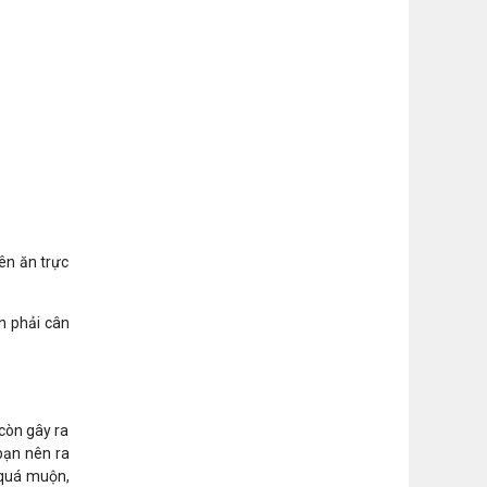
ên ăn trực
n phải cân
còn gây ra
bạn nên ra
 quá muộn,