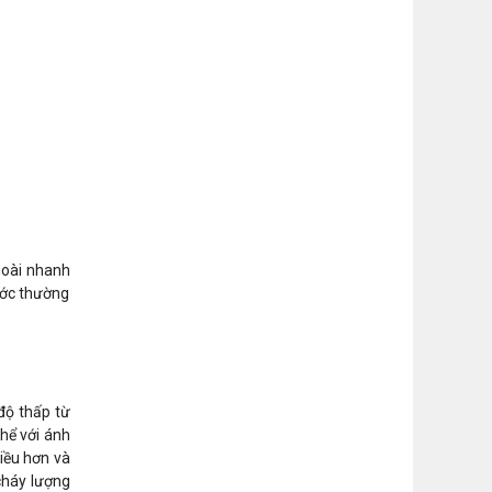
goài nhanh
nước thường
độ thấp từ
thể với ánh
iều hơn và
cháy lượng