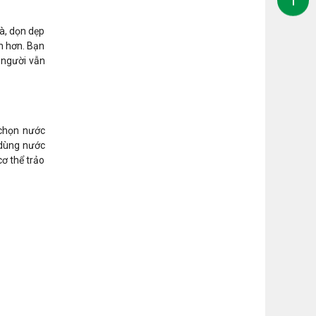
à, dọn dẹp
h hơn. Bạn
 người vẫn
 chọn nước
 dùng nước
cơ thể trảo