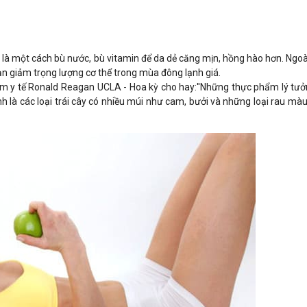
h là một cách bù nước, bù vitamin để da dẻ căng mịn, hồng hào hơn. Ngoà
p bạn giảm trọng lượng cơ thể trong mùa đông lạnh giá.
m y tế Ronald Reagan UCLA - Hoa kỳ cho hay:''Những thực phẩm lý tưở
h là các loại trái cây có nhiều múi như cam, bưởi và những loại rau mà