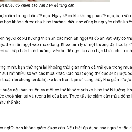
n nhiều đồ chiên sào, rán nên dễ tăng cân.
 được nằm trong chăn để ngủ. Ngay kể cả khi không phải để ngủ, bạn vẫn
 của bạn không được như bình thường, điều này cũng là nguyên nhân khiế
n người có xu hướng thích ăn các món ăn ngọt và đồ ăn vặt. Đây có thể 
việc thèm ăn ngọt vào mùa đông. Khoa tâm lý ở một trường đại học lại đ
ời sẽ thấp hơn bình thường, việc ăn đồ ngọt là cách bạn khiến cho mìn
g minh, bạn thử nghĩ lại khoảng thời gian mình đã trải qua trong mù
 sút rất nhiều so với các mùa khác. Các hoạt động thể dục sẽ bị lược b
ém thuận lợi chúng tôi đã liệt kê bên trên, bạn sẽ càng thấy khó giảm đượ
bắt buộc nếu bạn muốn có một cơ thể khoẻ mạnh và hình thể lý tưởng. Kh
c khoẻ hiện tại và tương lai của bạn. Thực tế việc giảm cân mùa đông
như thế nào.
có nghĩa bạn không giảm được cân. Nếu biết áp dụng các nguyên tắc d