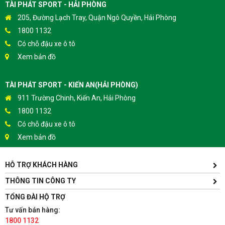
TÀI PHÁT SPORT - HẢI PHÒNG
205, Đường Lạch Tray, Quận Ngô Quyền, Hải Phòng
1800 1132
Có chỗ đậu xe ô tô
Xem bản đồ
TÀI PHÁT SPORT - KIẾN AN(HẢI PHÒNG)
911 Trường Chinh, Kiến An, Hải Phòng
1800 1132
Có chỗ đậu xe ô tô
Xem bản đồ
HỖ TRỢ KHÁCH HÀNG
TÀI PHÁT SPORT - HƯNG YÊN
Yên Lịch, Xã Dân Tiến, Huyện Khoái Châu, Hưng Yên(Gần
THÔNG TIN CÔNG TY
Trường ĐH Sư Phạm Kỹ Thuật Hưng Yên cách 300m)
TỔNG ĐÀI HỘ TRỢ
1800 1132
Tư vấn bán hàng:
Có chỗ đậu xe ô tô
1800 1132