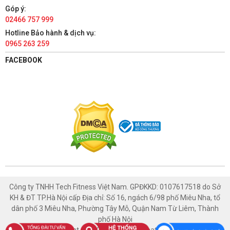
Xem bản đồ
Góp ý:
02466 757 999
TÀI PHÁT SPORT - HÀ NAM
Hotline Bảo hành & dịch vụ:
0965 263 259
86 Châu Cầu, Phường Minh Khai, Thành phố Phủ Lý, Hà Nam
1800 1132
FACEBOOK
Có chỗ đậu xe ô tô
Xem bản đồ
TÀI PHÁT SPORT - NAM ĐỊNH
447 Trường Chinh, Phường Thống Nhất, Thành phố Nam Định,
Nam Định
1800 1132
Có chỗ đậu xe ô tô
Xem bản đồ
Công ty TNHH Tech Fitness Việt Nam. GPĐKKD: 0107617518 do Sở
KH & ĐT TP.Hà Nội cấp Địa chỉ: Số 16, ngách 6/98 phố Miêu Nha, tổ
TÀI PHÁT SPORT - HÒA BÌNH
dân phố 3 Miêu Nha, Phường Tây Mỗ, Quận Nam Từ Liêm, Thành
phố Hà Nội
1129 Đường An Dương Vương, Tổ 2, Phường Thống Nhất,
Copyright © 2021 Thethaotaiphat.com.vn