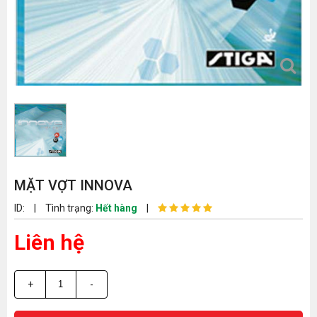
MẶT VỢT INNOVA
ID:
|
Tình trạng:
Hết hàng
|
Liên hệ
+
-