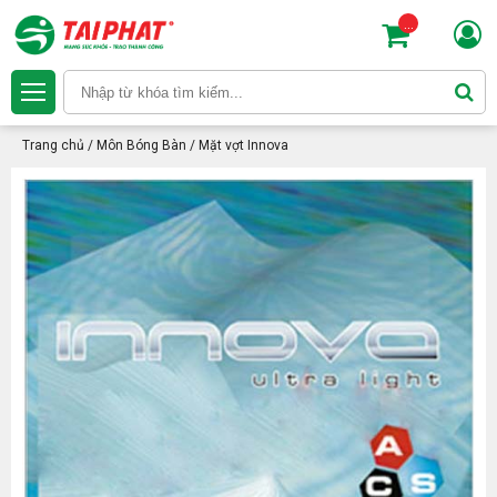
...
Trang chủ
/
Môn Bóng Bàn
/
Mặt vợt Innova