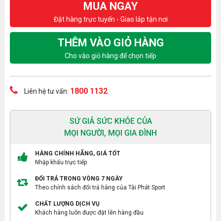
MUA NGAY
Đặt hàng trực tuyến - Giao lắp tận nơi
THÊM VÀO GIỎ HÀNG
Cho vào giỏ hàng để chọn tiếp
1800 1132
Liên hệ tư vấn:
SỨ GIẢ SỨC KHỎE CỦA
MỌI NGƯỜI, MỌI GIA ĐÌNH
HÀNG CHÍNH HÃNG, GIÁ TỐT
Nhập khẩu trực tiếp
ĐỔI TRẢ TRONG VÒNG 7 NGÀY
Theo chính sách đổi trả hàng của Tài Phát Sport
CHẤT LƯỢNG DỊCH VỤ
Khách hàng luôn được đặt lên hàng đầu