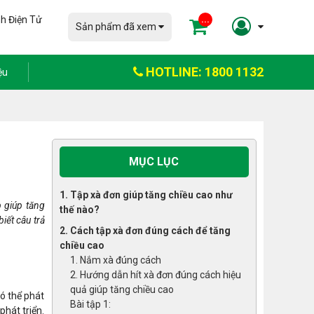
h Điện Tử
...
Sản phẩm đã xem
HOTLINE: 1800 1132
ệu
MỤC LỤC
1. Tập xà đơn giúp tăng chiều cao như
 giúp tăng
thế nào?
iết câu trả
2. Cách tập xà đơn đúng cách để tăng
chiều cao
1. Nắm xà đúng cách
2. Hướng dẫn hít xà đơn đúng cách hiệu
quả giúp tăng chiều cao
có thể phát
Bài tập 1:
phát triển.