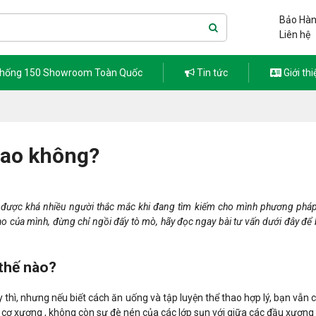
Bảo Hàn
Liên hệ
thống 150 Showroom Toàn Quốc
Tin tức
Giới thi
cao không?
đề được khá nhiều người thắc mắc khi đang tìm kiếm cho mình phương pháp
ao của mình, đừng chỉ ngồi đấy tò mò, hãy đọc ngay bài tư vấn dưới đây để b
 thế nào?
 thì, nhưng nếu biết cách ăn uống và tập luyện thể thao hợp lý, bạn vẫn 
 cơ xương , không còn sự đè nén của các lớp sụn với giữa các đầu xương 