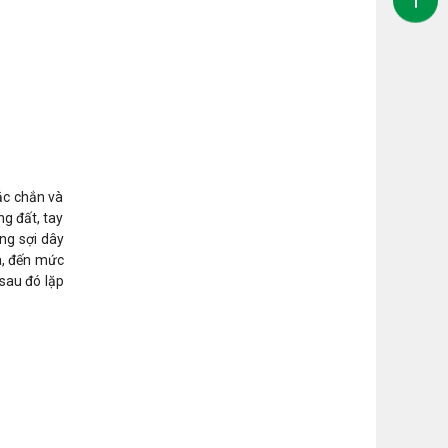
ắc chắn và
ng đất, tay
ng sợi dây
đa, đến mức
 sau đó lặp