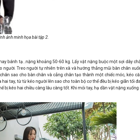
ình ảnh minh họa bài tập 2.
ay bánh tạ...nặng khoảng 50-60 kg. Lấy vật nặng buộc một sợi dây ch
treo người. Treo người tự nhiên trên xà và hướng thẳng mũi bàn chân xuố
 chân sao cho bàn chân và cẳng chân tạo thành một chiếc móc, kéo că
 hai tay, từ từ kéo người lên sao cho toàn bộ cơ thể đều bị kéo giãn tối 
ế bị kéo hai chiều càng lâu càng tốt. Khi mỏi tay, hạ dần vật nặng xuống