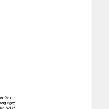
ạn cần xác
 hằng ngày.
iệp. Với xà