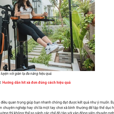
 luyện với giàn tạ đa năng hiệu quả.
t:
Hướng dẫn hít xà đơn đúng cách hiệu quả
là điều quan trọng giúp bạn nhanh chóng đạt được kết quả như ý muốn. B
iên chuyên nghiệp hay chỉ là một tay chơi xà bình thường để tập thể dục
thường thì không thể so sánh các chế độ tập với vận động viên chuyên ngh