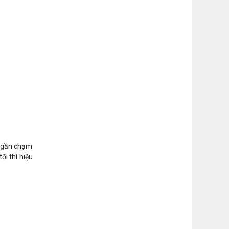
áy gần chạm
ối thì hiệu