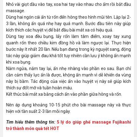
Nhỏ vài giọt dầu vào tay, xoa hai tay vào nhau cho ấm rồi bắt đầu
massage.
Dùng hai ngón cái ấn từ rốn đến hông theo hình mũi tên. Lặp lại 2-
3 lần, không ấn quá nhẹ hay quá mạnh. Bước đầu tiên này giúp
kích thích các huyệt vị để bắt đầu bài mát xa có hiệu quả.
Dùng tay xoa đều bụng, lấy rốn làm tâm điểm, xoay tay xung
quanh rốn theo chiều kim đồng hồ và làm ngược lại. Thực hiện
bước này ít nhất 20 lần. Nếu bạn đang trong kỳ nguyệt sang, động
tác này giúp giảm đau khá tốt tuy nhiên cần lưu ý không ấn mạnh
khi xoa bụng.
Nằm ngửa, nắm tay lại, ấn nhẹ nhàng vào phần eo sau. Bạn chỉ
cần cảm thấy lực ấn là được, khộng ấn mạnh vì dễ khiến da vùng
này bị bầm. Tác động của việc ấn vào huyệt vị này sẽ giúp kích
thích sự đốt mỡ và tuần hoàn máu.
Kết thúc bài mát xa bằng cách ấn vào phần giữa hông và rốn.
Nên áp dụng khoảng 10-15 phút cho bài massage này và thực
hiện với tần suất 2-3 lần mỗi ngày.
Tìm hiểu thêm thông tin:
5 lý do giúp ghế massage Fujikashi
trở thành món quà tết HOT