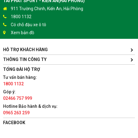
TÀI PHÁT SPORT - KIẾN AN(HẢI PHÒNG)
911 Trường Chinh, Kiến An, Hải Phòng
1800 1132
Có chỗ đậu xe ô tô
Xem bản đồ
HỖ TRỢ KHÁCH HÀNG
TÀI PHÁT SPORT - HƯNG YÊN
Yên Lịch, Xã Dân Tiến, Huyện Khoái Châu, Hưng Yên(Gần
THÔNG TIN CÔNG TY
Trường ĐH Sư Phạm Kỹ Thuật Hưng Yên cách 300m)
TỔNG ĐÀI HỘ TRỢ
1800 1132
Tư vấn bán hàng:
Có chỗ đậu xe ô tô
1800 1132
Xem bản đồ
Góp ý:
02466 757 999
TÀI PHÁT SPORT - HÀ NAM
Hotline Bảo hành & dịch vụ:
0965 263 259
86 Châu Cầu, Phường Minh Khai, Thành phố Phủ Lý, Hà Nam
1800 1132
FACEBOOK
Có chỗ đậu xe ô tô
Xem bản đồ