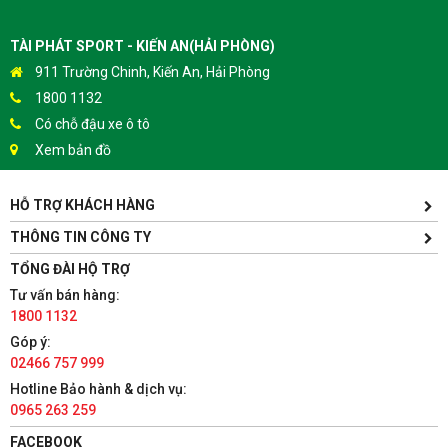
TÀI PHÁT SPORT - KIẾN AN(HẢI PHÒNG)
911 Trường Chinh, Kiến An, Hải Phòng
1800 1132
Có chỗ đậu xe ô tô
Xem bản đồ
HỖ TRỢ KHÁCH HÀNG
TÀI PHÁT SPORT - HƯNG YÊN
Yên Lịch, Xã Dân Tiến, Huyện Khoái Châu, Hưng Yên(Gần
THÔNG TIN CÔNG TY
Trường ĐH Sư Phạm Kỹ Thuật Hưng Yên cách 300m)
TỔNG ĐÀI HỘ TRỢ
1800 1132
Tư vấn bán hàng:
Có chỗ đậu xe ô tô
1800 1132
Xem bản đồ
Góp ý:
02466 757 999
TÀI PHÁT SPORT - HÀ NAM
Hotline Bảo hành & dịch vụ:
0965 263 259
86 Châu Cầu, Phường Minh Khai, Thành phố Phủ Lý, Hà Nam
1800 1132
FACEBOOK