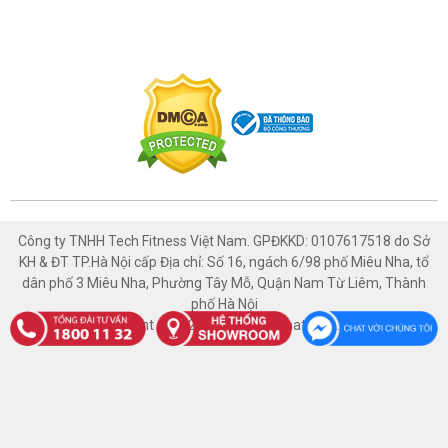
Có chỗ đậu xe ô tô
Xem bản đồ
TÀI PHÁT SPORT - NAM ĐỊNH
447 Trường Chinh, Phường Thống Nhất, Thành phố Nam Định,
Nam Định
1800 1132
Có chỗ đậu xe ô tô
Xem bản đồ
Công ty TNHH Tech Fitness Việt Nam. GPĐKKD: 0107617518 do Sở
KH & ĐT TP.Hà Nội cấp Địa chỉ: Số 16, ngách 6/98 phố Miêu Nha, tổ
TÀI PHÁT SPORT - HÒA BÌNH
dân phố 3 Miêu Nha, Phường Tây Mỗ, Quận Nam Từ Liêm, Thành
phố Hà Nội
1129 Đường An Dương Vương, Tổ 2, Phường Thống Nhất,
Copyright © 2021 Thethaotaiphat.com.vn
Thành phố Hòa Bình, Hòa Bình
1800 1132
Có chỗ đậu xe ô tô
Xem bản đồ