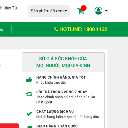
h Điện Tử
...
Sản phẩm đã xem
HOTLINE: 1800 1132
ệu
SỨ GIẢ SỨC KHỎE CỦA
MỌI NGƯỜI, MỌI GIA ĐÌNH
HÀNG CHÍNH HÃNG, GIÁ TỐT
Nhập khẩu trực tiếp
ĐỔI TRẢ TRONG VÒNG 7 NGÀY
Theo chính sách đổi trả hàng của Tài
Phát Sport
CHẤT LƯỢNG DỊCH VỤ
Khách hàng luôn được đặt lên hàng đầu
GIAO HÀNG TOÀN QUỐC