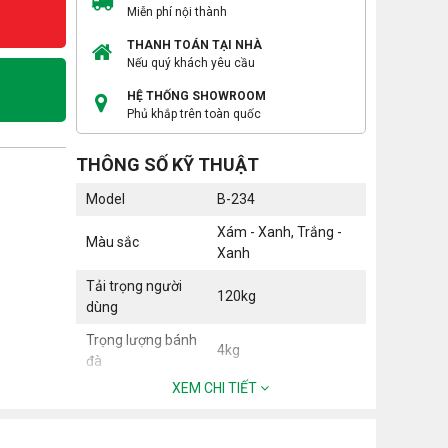
Miễn phí nội thành
THANH TOÁN TẠI NHÀ
Nếu quý khách yêu cầu
HỆ THỐNG SHOWROOM
Phủ khắp trên toàn quốc
THÔNG SỐ KỸ THUẬT
Model
B-234
Xám - Xanh, Trắng -
Màu sắc
Xanh
Tải trọng người
120kg
dùng
Trọng lượng bánh
4kg
đà
XEM CHI TIẾT
NW/GWg
20.4/22.5KGS
Chiều chuyển
2 chiều