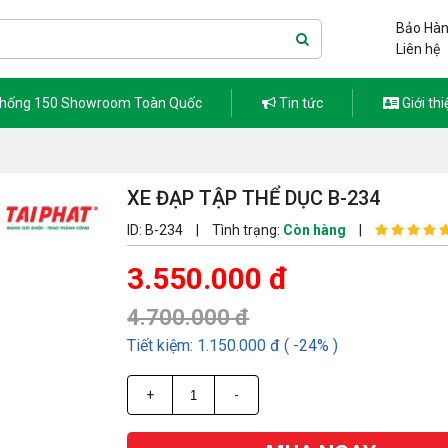
Bảo Hàn
Liên hệ
thống 150 Showroom Toàn Quốc
Tin tức
Giới thi
XE ĐẠP TẬP THỂ DỤC B-234
ID: B-234
|
Tình trạng:
Còn hàng
|
3.550.000 đ
4.700.000 đ
Tiết kiệm: 1.150.000 đ ( -24% )
+
-