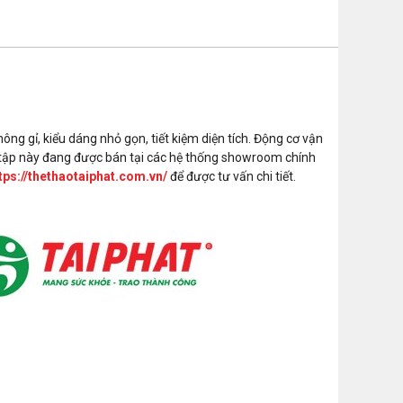
động
Kích thước máy
900x500x1350 mm
Bảo hành
1 năm
Xuất xứ
China
ng gỉ, kiểu dáng nhỏ gọn, tiết kiệm diện tích. Động cơ vận
p tập này đang được bán tại các hệ thống showroom chính
tps://thethaotaiphat.com.vn/
để được tư vấn chi tiết.