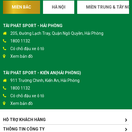
MIỀN BẮC
HÀ NỘI
MIỀN TRUNG & TÂY NG
TÀI PHÁT SPORT - HẢI PHÒNG
205, Đường Lạch Tray, Quận Ngô Quyền, Hải Phòng
1800 1132
Có chỗ đậu xe ô tô
Xem bản đồ
TÀI PHÁT SPORT - KIẾN AN(HẢI PHÒNG)
911 Trường Chinh, Kiến An, Hải Phòng
1800 1132
Có chỗ đậu xe ô tô
Xem bản đồ
HỖ TRỢ KHÁCH HÀNG
TÀI PHÁT SPORT - HƯNG YÊN
Yên Lịch, Xã Dân Tiến, Huyện Khoái Châu, Hưng Yên(Gần
THÔNG TIN CÔNG TY