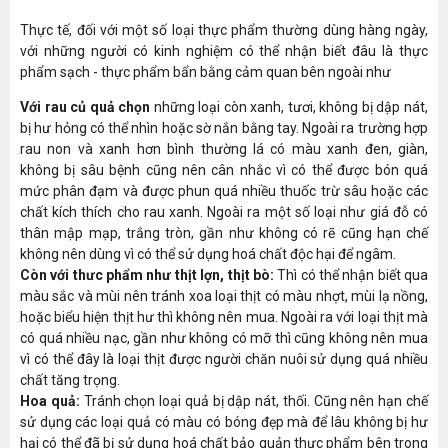
Thực tế, đối với một số loại thực phẩm thường dùng hàng ngày,
với những người có kinh nghiệm có thể nhận biết đâu là thực
phẩm sạch - thực phẩm bẩn bằng cảm quan bên ngoài như
Với rau củ quả chọn
những loại còn xanh, tươi, không bị dập nát,
bị hư hỏng có thể nhìn hoặc sờ nắn bằng tay. Ngoài ra trường hợp
rau non và xanh hơn bình thường lá có màu xanh đen, giàn,
không bị sâu bệnh cũng nên cân nhắc vì có thể được bón quá
mức phân đạm và được phun quá nhiều thuốc trừ sâu hoặc các
chất kích thích cho rau xanh. Ngoài ra một số loại như giá đỗ có
thân mập mạp, trắng tròn, gần như không có rẽ cũng hạn chế
không nên dùng vì có thể sử dụng hoá chất độc hại để ngâm.
Còn với thưc phẩm như thịt lợn, thịt bò:
Thì có thể nhận biết qua
màu sắc và mùi nên tránh xoa loại thịt có màu nhợt, mùi lạ nồng,
hoặc biểu hiện thịt hư thì không nên mua. Ngoài ra với loại thịt mà
có quá nhiều nạc, gần như không có mỡ thì cũng không nên mua
vì có thể đây là loại thịt được người chăn nuôi sử dụng quá nhiều
chất tăng trọng.
Hoa quả:
Tránh chọn loại quả bị dập nát, thối. Cũng nên hạn chế
sử dụng các loại quả có màu có bóng đẹp mà để lâu không bị hư
hại có thể đã bị sử dụng hoá chất bảo quản thực phẩm bên trong