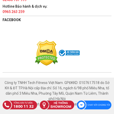
TÀI PHÁT SPORT - HÀ NAM
Hotline Bảo hành & dịch vụ:
0965 263 259
86 Châu Cầu, Phường Minh Khai, Thành phố Phủ Lý, Hà Nam
1800 1132
FACEBOOK
Có chỗ đậu xe ô tô
Xem bản đồ
TÀI PHÁT SPORT - NAM ĐỊNH
447 Trường Chinh, Phường Thống Nhất, Thành phố Nam Định,
Nam Định
1800 1132
Có chỗ đậu xe ô tô
Xem bản đồ
Công ty TNHH Tech Fitness Việt Nam. GPĐKKD: 0107617518 do Sở
KH & ĐT TP.Hà Nội cấp Địa chỉ: Số 16, ngách 6/98 phố Miêu Nha, tổ
TÀI PHÁT SPORT - HÒA BÌNH
dân phố 3 Miêu Nha, Phường Tây Mỗ, Quận Nam Từ Liêm, Thành
phố Hà Nội
1129 Đường An Dương Vương, Tổ 2, Phường Thống Nhất,
Copyright © 2021 Thethaotaiphat.com.vn
Thành phố Hòa Bình, Hòa Bình
1800 1132