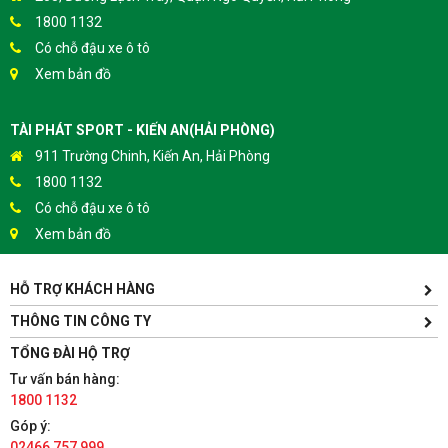
1800 1132
Có chỗ đậu xe ô tô
Xem bản đồ
TÀI PHÁT SPORT - KIẾN AN(HẢI PHÒNG)
911 Trường Chinh, Kiến An, Hải Phòng
1800 1132
Có chỗ đậu xe ô tô
Xem bản đồ
HỖ TRỢ KHÁCH HÀNG
TÀI PHÁT SPORT - HƯNG YÊN
Yên Lịch, Xã Dân Tiến, Huyện Khoái Châu, Hưng Yên(Gần
THÔNG TIN CÔNG TY
Trường ĐH Sư Phạm Kỹ Thuật Hưng Yên cách 300m)
TỔNG ĐÀI HỘ TRỢ
1800 1132
Tư vấn bán hàng:
Có chỗ đậu xe ô tô
1800 1132
Xem bản đồ
Góp ý:
02466 757 999