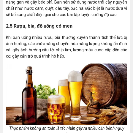
năng gan và gây béo phì. Bạn nên sử dụng nước trái cây nguyên
chất như: nước cam, quýt, dâu tây, bạc hà. Đặc biệt là nước dừa vì
sẽ bổ sung chất điện giải cho các bài tập luyện cường độ cao.
2.5 Rượu, bia, đồ uống có men
Khi bạn uống nhiều rượu, bia thường xuyên thành tích thể lực bị
ảnh hưởng, các chức năng chuyển hóa năng lượng không ổn định
và gây ảnh hưởng xấu tới nhịp tim, lượng máu cung cấp đến các
cơ, gây cản trở quá trình hô hấp.
Thực phẩm không an toàn là tác nhân gây ra nhiều căn bệnh nguy