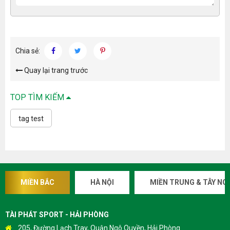
Chia sẻ:
Quay lại trang trước
TOP TÌM KIẾM
tag test
MIỀN BẮC
HÀ NỘI
MIỀN TRUNG & TÂY NG
TÀI PHÁT SPORT - HẢI PHÒNG
205, Đường Lạch Tray, Quận Ngô Quyền, Hải Phòng