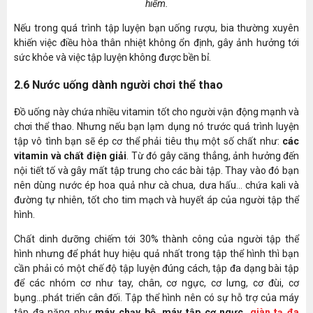
hiểm.
Nếu trong quá trình tập luyện bạn uống rượu, bia thường xuyên
khiến việc điều hòa thân nhiệt không ổn định, gây ảnh hưởng tới
sức khỏe và việc tập luyện không được bền bỉ.
2.6 Nước uống dành người chơi thể thao
Đồ uống này chứa nhiều vitamin tốt cho người vận động mạnh và
chơi thể thao. Nhưng nếu bạn lạm dụng nó trước quá trình luyện
tập vô tình bạn sẽ ép cơ thể phải tiêu thụ một số chất như:
các
vitamin và chất điện giải
. Từ đó gây căng thẳng, ảnh hưởng đến
nội tiết tố và gây mất tập trung cho các bài tập. Thay vào đó bạn
nên dùng nước ép hoa quả như cà chua, dưa hấu... chứa kali và
đường tự nhiên, tốt cho tim mạch và huyết áp của người tập thể
hình.
Chất dinh dưỡng chiếm tới 30% thành công của người tập thể
hình nhưng để phát huy hiệu quả nhất trong tập thể hình thì bạn
cần phải có một chế độ tập luyện đúng cách, tập đa dạng bài tập
để các nhóm cơ như tay, chân, cơ ngực, cơ lưng, cơ đùi, cơ
bụng...phát triển cân đối. Tập thể hình nên có sự hỗ trợ của máy
tập đa năng như
máy chạy bộ, máy tập cơ ngực,
giàn tạ đa