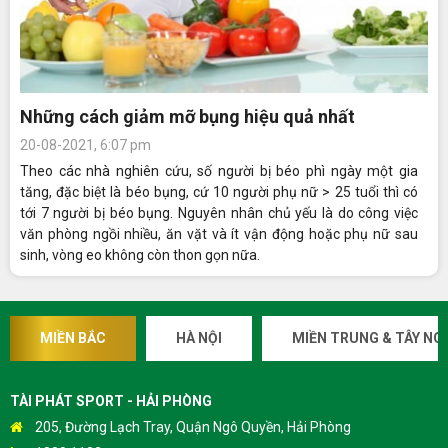
Những cách giảm mỡ bụng hiệu quả nhất
20-08-2021, 6:07 pm
Theo các nhà nghiên cứu, số người bị béo phì ngày một gia
tăng, đặc biệt là béo bụng, cứ 10 người phụ nữ > 25 tuổi thì có
tới 7 người bị béo bụng. Nguyên nhân chủ yếu là do công việc
văn phòng ngồi nhiều, ăn vặt và ít vận động hoặc phụ nữ sau
sinh, vòng eo không còn thon gọn nữa.
MIỀN BẮC
HÀ NỘI
MIỀN TRUNG & TÂY NG
TÀI PHÁT SPORT - HẢI PHÒNG
205, Đường Lạch Tray, Quận Ngô Quyền, Hải Phòng