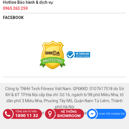
TÀI PHÁT SPORT - HÀ NAM
Hotline Bảo hành & dịch vụ:
0965 263 259
86 Châu Cầu, Phường Minh Khai, Thành phố Phủ Lý, Hà Nam
1800 1132
FACEBOOK
Có chỗ đậu xe ô tô
Xem bản đồ
TÀI PHÁT SPORT - NAM ĐỊNH
447 Trường Chinh, Phường Thống Nhất, Thành phố Nam Định,
Nam Định
1800 1132
Có chỗ đậu xe ô tô
Xem bản đồ
Công ty TNHH Tech Fitness Việt Nam. GPĐKKD: 0107617518 do Sở
KH & ĐT TP.Hà Nội cấp Địa chỉ: Số 16, ngách 6/98 phố Miêu Nha, tổ
TÀI PHÁT SPORT - HÒA BÌNH
dân phố 3 Miêu Nha, Phường Tây Mỗ, Quận Nam Từ Liêm, Thành
phố Hà Nội
1129 Đường An Dương Vương, Tổ 2, Phường Thống Nhất,
Copyright © 2021 Thethaotaiphat.com.vn
Thành phố Hòa Bình, Hòa Bình
1800 1132
Có chỗ đậu xe ô tô