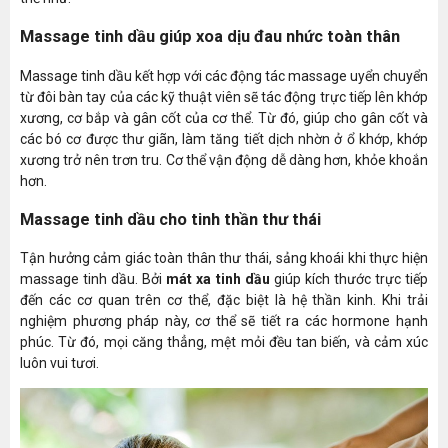
Massage tinh dầu giúp xoa dịu đau nhức toàn thân
Massage tinh dầu kết hợp với các động tác massage uyển chuyển
từ đôi bàn tay của các kỹ thuật viên sẽ tác động trực tiếp lên khớp
xương, cơ bắp và gân cốt của cơ thể. Từ đó, giúp cho gân cốt và
các bó cơ được thư giãn, làm tăng tiết dịch nhờn ở ổ khớp, khớp
xương trở nên trơn tru. Cơ thể vận động dễ dàng hơn, khỏe khoắn
hơn.
Massage tinh dầu cho tinh thần thư thái
Tận hưởng cảm giác toàn thân thư thái, sảng khoái khi thực hiện
massage tinh dầu. Bởi
mát xa tinh dầu
giúp kích thước trực tiếp
đến các cơ quan trên cơ thể, đặc biệt là hệ thần kinh. Khi trải
nghiệm phương pháp này, cơ thể sẽ tiết ra các hormone hạnh
phúc. Từ đó, mọi căng thẳng, mệt mỏi đều tan biến, và cảm xúc
luôn vui tươi.