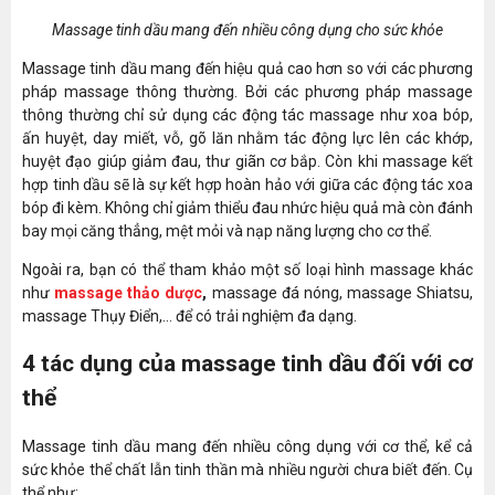
Massage tinh dầu mang đến nhiều công dụng cho sức khỏe
Massage tinh dầu mang đến hiệu quả cao hơn so với các phương
pháp massage thông thường. Bởi các phương pháp massage
thông thường chỉ sử dụng các động tác massage như xoa bóp,
ấn huyệt, day miết, vỗ, gõ lăn nhằm tác động lực lên các khớp,
huyệt đạo giúp giảm đau, thư giãn cơ bắp. Còn khi massage kết
hợp tinh dầu sẽ là sự kết hợp hoàn hảo với giữa các động tác xoa
bóp đi kèm. Không chỉ giảm thiểu đau nhức hiệu quả mà còn đánh
bay mọi căng thẳng, mệt mỏi và nạp năng lượng cho cơ thể.
Ngoài ra, bạn có thể tham khảo một số loại hình massage khác
như
massage thảo dược
,
massage đá nóng, massage Shiatsu,
massage Thụy Điển,... để có trải nghiệm đa dạng.
4 tác dụng của massage tinh dầu đối với cơ
thể
Massage tinh dầu mang đến nhiều công dụng với cơ thể, kể cả
sức khỏe thể chất lẫn tinh thần mà nhiều người chưa biết đến. Cụ
thể như: