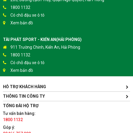
1800 1132
Có chỗ đậu xe ô tô
Xem bản đồ
TÀI PHÁT SPORT - KIẾN AN(HẢI PHÒNG)
911 Trường Chinh, Kiến An, Hải Phòng
1800 1132
Có chỗ đậu xe ô tô
Xem bản đồ
HỖ TRỢ KHÁCH HÀNG
TÀI PHÁT SPORT - HƯNG YÊN
Yên Lịch, Xã Dân Tiến, Huyện Khoái Châu, Hưng Yên(Gần
THÔNG TIN CÔNG TY
Trường ĐH Sư Phạm Kỹ Thuật Hưng Yên cách 300m)
TỔNG ĐÀI HỘ TRỢ
1800 1132
Tư vấn bán hàng:
Có chỗ đậu xe ô tô
1800 1132
Xem bản đồ
Góp ý: