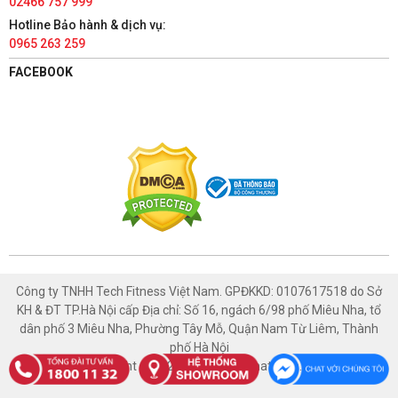
02466 757 999
TÀI PHÁT SPORT - HÀ NAM
Hotline Bảo hành & dịch vụ:
0965 263 259
86 Châu Cầu, Phường Minh Khai, Thành phố Phủ Lý, Hà Nam
1800 1132
FACEBOOK
Có chỗ đậu xe ô tô
Xem bản đồ
TÀI PHÁT SPORT - NAM ĐỊNH
447 Trường Chinh, Phường Thống Nhất, Thành phố Nam Định,
Nam Định
1800 1132
Có chỗ đậu xe ô tô
Xem bản đồ
Công ty TNHH Tech Fitness Việt Nam. GPĐKKD: 0107617518 do Sở
KH & ĐT TP.Hà Nội cấp Địa chỉ: Số 16, ngách 6/98 phố Miêu Nha, tổ
TÀI PHÁT SPORT - HÒA BÌNH
dân phố 3 Miêu Nha, Phường Tây Mỗ, Quận Nam Từ Liêm, Thành
phố Hà Nội
1129 Đường An Dương Vương, Tổ 2, Phường Thống Nhất,
Copyright © 2021 Thethaotaiphat.com.vn
Thành phố Hòa Bình, Hòa Bình
1800 1132