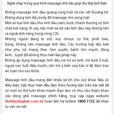
Nghe nhạc trong quá trình massage tinh dầu giúp thư thái tinh thần
Không massage tinh dầu quang vùng mắt và các vết thương hở.
Không dùng tinh dầu body để massage cho vùng mặt.
Một số loại tinh dầu như tinh dầu cam, bưởi, chanh thường có tính
chất bắt nắng. Vì vậy, nếu mát xa với các tinh dầu này, không nên
ra ngoài ánh nắng trong vòng 12h.
Những người đang bị sốt, suy nhược cơ thể, phát ban,
bỏng,...không nên massage tinh dầu. Các trường hợp đặc biệt
như phụ nữ mang thai, hen suyễn, bệnh tim mạch, động
kinh,...tuyệt đối không thực hiện liệu pháp này.
Không áp dụng massage tinh dầu với trẻ sơ sinh, trẻ dưới 3 tuổi,
người cao tuổi. Nếu muốn, cần hỏi ý kiến của bác sĩ để đảm bảo
an toàn cho sức khỏe.
Massage tinh dầu mang đến nhiều lợi ích cho sức khỏe. Nếu có
điều kiện, hãy thực hiện đều đặn theo hướng dẫn trên bài viết để
có một cơ thể luôn khỏe mạnh. Bạn đọc có nhu cầu tham khảo
các dòng ghế massage chính hãng, truy cập ngay website
thethaotaiphat.com.vn
hoặc liên hệ hotline
1800 1132
để nhận
tư vấn chi tiết.