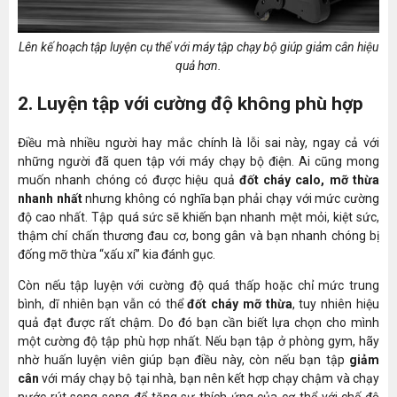
Lên kế hoạch tập luyện cụ thể với máy tập chạy bộ giúp giảm cân hiệu
quả hơn.
2. Luyện tập với cường độ không phù hợp
Điều mà nhiều người hay mắc chính là lỗi sai này, ngay cả với
những người đã quen tập với máy chạy bộ điện. Ai cũng mong
muốn nhanh chóng có được hiệu quả
đốt cháy calo, mỡ thừa
nhanh nhất
nhưng không có nghĩa bạn phải chạy với mức cường
độ cao nhất. Tập quá sức sẽ khiến bạn nhanh mệt mỏi, kiệt sức,
thậm chí chấn thương đau cơ, bong gân và bạn nhanh chóng bị
đống mỡ thừa “xấu xí” kia đánh gục.
Còn nếu tập luyện với cường độ quá thấp hoặc chỉ mức trung
bình, dĩ nhiên bạn vẫn có thể
đốt cháy mỡ thừa
, tuy nhiên hiệu
quả đạt được rất chậm. Do đó bạn cần biết lựa chọn cho mình
một cường độ tập phù hợp nhất. Nếu bạn tập ở phòng gym, hãy
nhờ huấn luyện viên giúp bạn điều này, còn nếu bạn tập
giảm
cân
với máy chạy bộ tại nhà, bạn nên kết hợp chạy chậm và chạy
nước rút song song để tăng sự thích ứng của cơ thể với chế độ