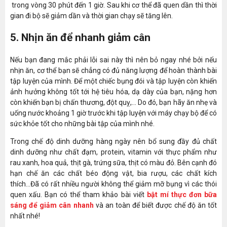
trong vòng 30 phút đến 1 giờ. Sau khi cơ thể đã quen dần thì thời
gian đi bộ sẽ giảm dần và thời gian chạy sẽ tăng lên.
5. Nhịn ăn để nhanh giảm cân
Nếu bạn đang mắc phải lỗi sai này thì nên bỏ ngay nhé bởi nếu
nhịn ăn, cơ thể bạn sẽ chẳng có đủ năng lượng để hoàn thành bài
tập luyện của mình. Để một chiếc bụng đói và tập luyện còn khiến
ảnh hưởng không tốt tới hệ tiêu hóa, dạ dày của bạn, nặng hơn
còn khiến bạn bị chấn thương, đột quỵ,... Do đó, bạn hãy ăn nhẹ và
uống nước khoảng 1 giờ trước khi tập luyện với máy chạy bộ để có
sức khỏe tốt cho những bài tập của mình nhé.
Trong chế độ dinh dưỡng hàng ngày nên bổ sung đầy đủ chất
dinh dưỡng như chất đạm, protein, vitamin với thực phẩm như
rau xanh, hoa quả, thịt gà, trứng sữa, thịt có màu đỏ. Bên cạnh đó
hạn chế ăn các chất béo động vật, bia rượu, các chất kích
thích...Đã có rất nhiều người không thể giảm mỡ bụng vì các thói
quen xấu. Bạn có thể tham khảo bài viết
bật mí thực đơn bữa
sáng để giảm cân nhanh
và an toàn để biết được chế độ ăn tốt
nhất nhé!