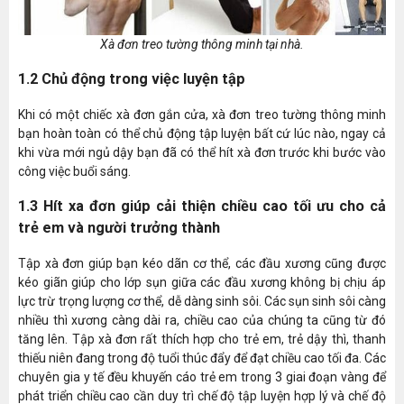
Xà đơn treo tường thông minh tại nhà.
1.2 Chủ động trong việc luyện tập
Khi có một chiếc xà đơn gắn cửa, xà đơn treo tường thông minh
bạn hoàn toàn có thể chủ động tập luyện bất cứ lúc nào, ngay cả
khi vừa mới ngủ dậy bạn đã có thể hít xà đơn trước khi bước vào
công việc buổi sáng.
1.3 Hít xa đơn giúp cải thiện chiều cao tối ưu cho cả
trẻ em và người trưởng thành
Tập xà đơn giúp bạn kéo dãn cơ thể, các đầu xương cũng được
kéo giãn giúp cho lớp sụn giữa các đầu xương không bị chịu áp
lực trừ trọng lượng cơ thể, dễ dàng sinh sôi. Các sụn sinh sôi càng
nhiều thì xương càng dài ra, chiều cao của chúng ta cũng từ đó
tăng lên. Tập xà đơn rất thích hợp cho trẻ em, trẻ dậy thì, thanh
thiếu niên đang trong độ tuổi thúc đẩy để đạt chiều cao tối đa. Các
chuyên gia y tế đều khuyến cáo trẻ em trong 3 giai đoạn vàng để
phát triển chiều cao cần duy trì chế độ tập luyện hợp lý và chế độ