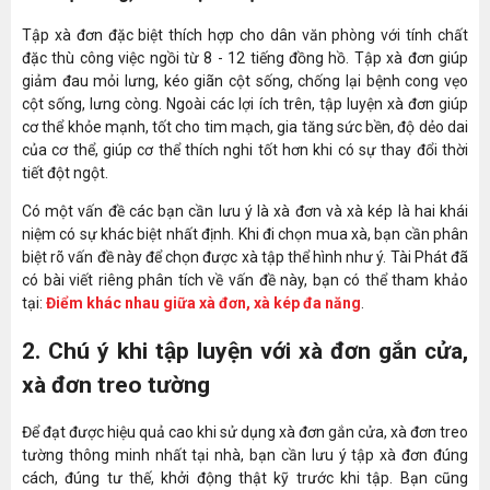
Tập xà đơn đặc biệt thích hợp cho dân văn phòng với tính chất
đặc thù công việc ngồi từ 8 - 12 tiếng đồng hồ. Tập xà đơn giúp
giảm đau mỏi lưng, kéo giãn cột sống, chống lại bệnh cong vẹo
cột sống, lưng còng. Ngoài các lợi ích trên, tập luyện xà đơn giúp
cơ thể khỏe mạnh, tốt cho tim mạch, gia tăng sức bền, độ dẻo dai
của cơ thể, giúp cơ thể thích nghi tốt hơn khi có sự thay đổi thời
tiết đột ngột.
Có một vấn đề các bạn cần lưu ý là xà đơn và xà kép là hai khái
niệm có sự khác biệt nhất định. Khi đi chọn mua xà, bạn cần phân
biệt rõ vấn đề này để chọn được xà tập thể hình như ý. Tài Phát đã
có bài viết riêng phân tích về vấn đề này, bạn có thể tham khảo
tại:
Điểm khác nhau giữa xà đơn, xà kép đa năng
.
2. Chú ý khi tập luyện với xà đơn gắn cửa,
xà đơn treo tường
Để đạt được hiệu quả cao khi sử dụng xà đơn gắn cửa, xà đơn treo
tường thông minh nhất tại nhà, bạn cần lưu ý tập xà đơn đúng
cách, đúng tư thế, khởi động thật kỹ trước khi tập. Bạn cũng