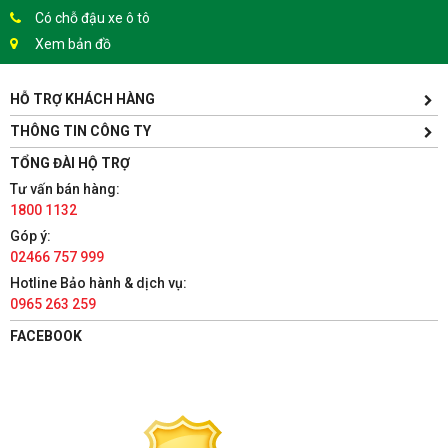
Có chỗ đậu xe ô tô
Xem bản đồ
HỖ TRỢ KHÁCH HÀNG
TÀI PHÁT SPORT - HƯNG YÊN
Yên Lịch, Xã Dân Tiến, Huyện Khoái Châu, Hưng Yên(Gần
THÔNG TIN CÔNG TY
Trường ĐH Sư Phạm Kỹ Thuật Hưng Yên cách 300m)
TỔNG ĐÀI HỘ TRỢ
1800 1132
Tư vấn bán hàng:
Có chỗ đậu xe ô tô
1800 1132
Xem bản đồ
Góp ý:
02466 757 999
TÀI PHÁT SPORT - HÀ NAM
Hotline Bảo hành & dịch vụ:
0965 263 259
86 Châu Cầu, Phường Minh Khai, Thành phố Phủ Lý, Hà Nam
1800 1132
FACEBOOK
Có chỗ đậu xe ô tô
Xem bản đồ
TÀI PHÁT SPORT - NAM ĐỊNH