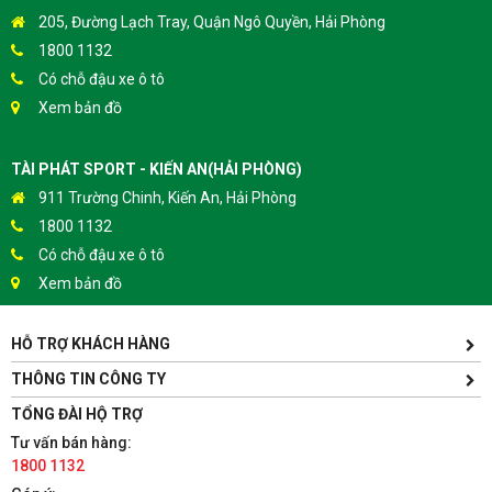
205, Đường Lạch Tray, Quận Ngô Quyền, Hải Phòng
1800 1132
Có chỗ đậu xe ô tô
Xem bản đồ
TÀI PHÁT SPORT - KIẾN AN(HẢI PHÒNG)
911 Trường Chinh, Kiến An, Hải Phòng
1800 1132
Có chỗ đậu xe ô tô
Xem bản đồ
HỖ TRỢ KHÁCH HÀNG
TÀI PHÁT SPORT - HƯNG YÊN
Yên Lịch, Xã Dân Tiến, Huyện Khoái Châu, Hưng Yên(Gần
THÔNG TIN CÔNG TY
Trường ĐH Sư Phạm Kỹ Thuật Hưng Yên cách 300m)
TỔNG ĐÀI HỘ TRỢ
1800 1132
Tư vấn bán hàng:
Có chỗ đậu xe ô tô
1800 1132
Xem bản đồ