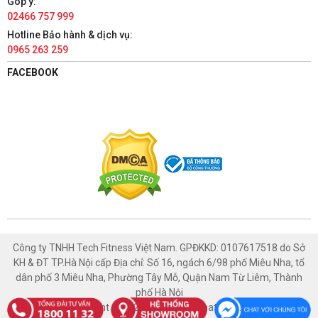
Góp ý:
02466 757 999
TÀI PHÁT SPORT - HÀ NAM
Hotline Bảo hành & dịch vụ:
0965 263 259
86 Châu Cầu, Phường Minh Khai, Thành phố Phủ Lý, Hà Nam
1800 1132
FACEBOOK
Có chỗ đậu xe ô tô
Xem bản đồ
TÀI PHÁT SPORT - NAM ĐỊNH
447 Trường Chinh, Phường Thống Nhất, Thành phố Nam Định,
Nam Định
1800 1132
Có chỗ đậu xe ô tô
Xem bản đồ
Công ty TNHH Tech Fitness Việt Nam. GPĐKKD: 0107617518 do Sở
KH & ĐT TP.Hà Nội cấp Địa chỉ: Số 16, ngách 6/98 phố Miêu Nha, tổ
TÀI PHÁT SPORT - HÒA BÌNH
dân phố 3 Miêu Nha, Phường Tây Mỗ, Quận Nam Từ Liêm, Thành
phố Hà Nội
1129 Đường An Dương Vương, Tổ 2, Phường Thống Nhất,
Copyright © 2021 Thethaotaiphat.com.vn
Thành phố Hòa Bình, Hòa Bình