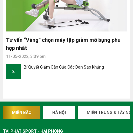
Tư vấn “Vàng” chọn máy tập giảm mỡ bụng phù
hợp nhất
11-05-2022, 3:39 pm
Bí Quyết Giảm Cân Của Các Dàn Sao Khủng
2
MIỀN BẮC
HÀ NỘI
MIỀN TRUNG & TÂY NG
TÀI PHÁT SPORT - HẢI PHÒNG